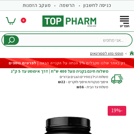
כניסה לחשבון
הרשמה
מעקב הזמנות
0
...אני
מחפש
תוספי מזון לספורטאים
hom
רק באתר שלנו מקבלים 5% הנחה על הקנייה הבאה |
לפרטים נוספים
משלוח חינם בקניה מעל 400 ש"ח | דרך איפוסט עד 5 ק"ג
משלוח רגיל במחירים הוגנים וברורים:
איסוף מנקודות איסוף ולוקרים –
₪22
משלוח עד הבית –
₪38
-19%