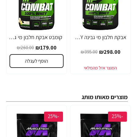
אבקת חלבון מי גבינה WHEY קומבט מאסל פארם טעם וניל 2.7 ק"ג - מבית MusclePharm
קומבט אבקת חלבון מי גבינה WHEY מאסל פארם טעם וניל 907 גרם - מבית MusclePhar
₪179.00
₪260.00
₪298.00
₪395.00
הוסף לעגלה
מוצרים מאותו מותג
-25%
-25%