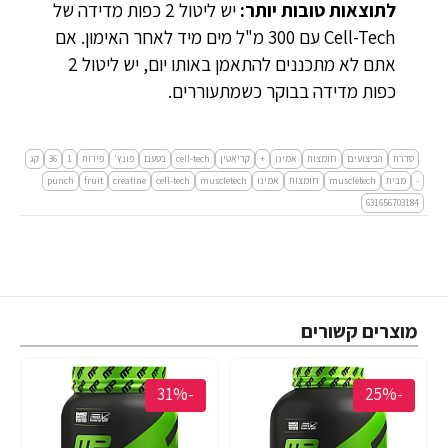
לתוצאות טובות יותר:
יש ליטול 2 כפות מדידה של
Cell-Tech עם 300 מ"ל מים מיד לאחר האימון. אם
אתם לא מתכננים להתאמן באותו יום, יש ליטול 2
כפות מדידה בבוקר כשמתעוררים.
סדרת
הביצועים
חומצות
אמינו
+
קריאטין
cell-tech
בטעם
פונץ'
פירות
1
36
קג
-
מבית
muscletech
חומצות
אמינו
muscletech
cell-tech
creatine
fruit
punch
631656703184
מוצרים קשורים
-31%
-25%