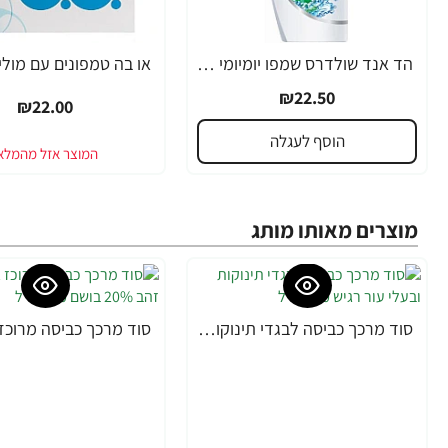
הד אנד שולדרס שמפו יומיומי למניעת קשקשים מנטול 600 מ''ל - מבית Head & Shoulders
₪22.50
₪22.00
הוסף לעגלה
מוצרים מאותו מותג
סוד מרכך כביסה לבגדי תינוקות ובעלי עור רגיש 900 מ"ל