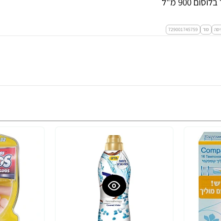
 900 מ"ל
יסה
סוד
729001745759