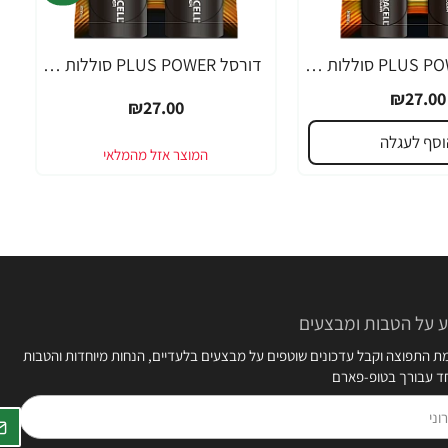
דורסל PLUS POWER סוללות C אריזת 2 יחידות - מבית Duracell
דורסל PLUS POWER סוללות D אריזת 2 יחידות - מבית Duracell
₪27.00
₪27.00
וסף לעגלה
 על הטבות ומבצעים
 התפוצה וקבל עדכונים שוטפים על מבצעים בלעדיים, הנחות מיוחדות והטבות
חד עבורך בטופ-פארם