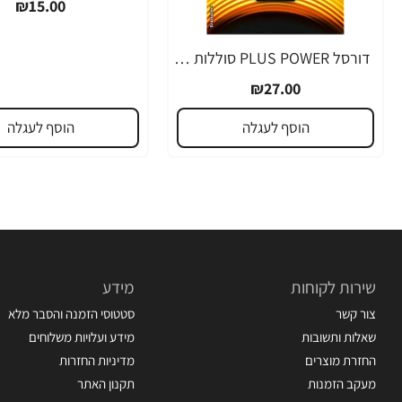
₪15.00
דורסל PLUS POWER סוללות 9V אריזת 1 יחידות - מבית Duracell
₪27.00
הוסף לעגלה
הוסף לעגלה
שירות לקוחות
מידע
צור קשר
סטטוסי הזמנה והסבר מלא
שאלות ותשובות
מידע ועלויות משלוחים
החזרת מוצרים
מדיניות החזרות
מעקב הזמנות
תקנון האתר