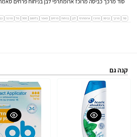
סוד מרכך כביסה מרוכז ארומתרפי לבן בניחוח פרחים סאמר בלוסום
סוד
מרכך
כביסה
מרוכז
ארומתרפי
לבן
בניחוח
פרחים
סאמר
בלוסום
900
מל
מרככי
כב
קנה גם