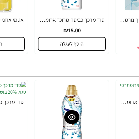
או בה טמפונים עם מוליך נורמל 16 יחידות - מבית O.B.
סוד מרכך כביסה מרוכז ארומתרפי מי קוקוס 900 מ"ל
₪15.00
הוסף לעגלה
ה
סוד מרכך כביסה מרוכז ארומתרפי זהב 20% בושם 900 מ"ל