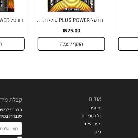
דורסל PLUS POWER סוללות AAA אריזת 8 יחידות - מבית Duracell
₪25.00
הוסף לעגלה
ה
אודות
קבלת מידע
מותגים
הצטרף לרשימת
כל המוצרים
שנבחרו במיו
מפת האתר
דואר
בלוג
אלקטרוני