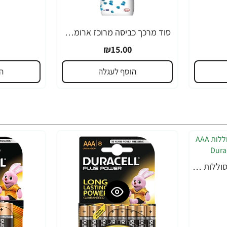
סוד מרכך כביסה מרוכז ארומתרפי מי קוקוס 900 מ"ל
₪15.00
הוסף לעגלה
ה
דורסל PLUS POWER סוללות AAA אריזת 4 יחידות - מבית Duracell