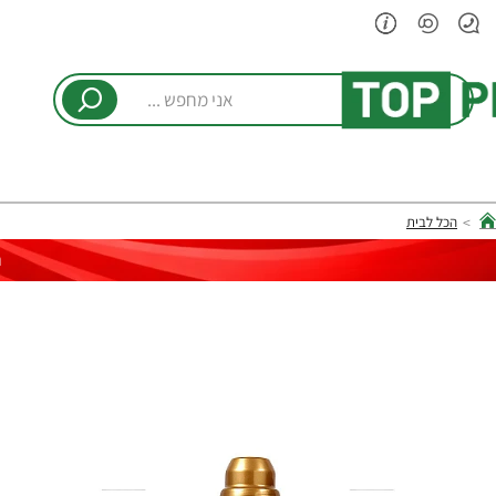
אני
מחפש
...
הכל לבית
hom
ר