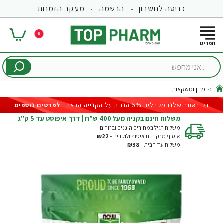
כניסה לחשבון
הרשמה
מעקב הזמנות
0
...אני
מחפש
מזון ומשקאות
hom
רק באתר שלנו מקבלים 5% הנחה על הקנייה הבאה |
לפרטים נוספים
משלוח חינם בקניה מעל 400 ש"ח | דרך איפוסט עד 5 ק"ג
משלוח רגיל במחירים הוגנים וברורים:
איסוף מנקודות איסוף ולוקרים –
₪22
משלוח עד הבית –
₪38