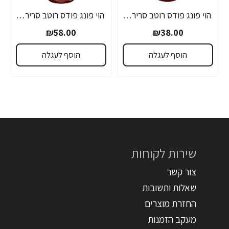
הוי פונג פודס רוטב סריראצ'ה פלפל צ'ילי חריף 435 גרם - מבית HUY FONG FOODS
הוי פונג פודס רוטב סריראצ'ה פלפל צ'ילי חריף 793 גרם - מבית HUY FONG FOODS
₪58.00
₪38.00
הוסף לעגלה
הוסף לעגלה
שירות לקוחות
צור קשר
שאלות ותשובות
החזרת מוצרים
מעקב הזמנות