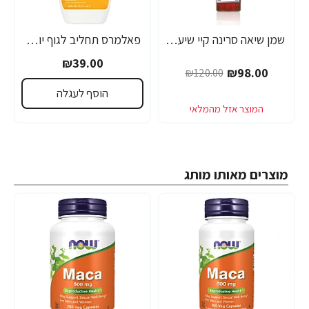
שמן שיאה סרינה קיי שיער דק, יבש, דליל וחלש Volume Lift - מבית Saryna Key
פאלמרס תחליב לגוף יומי להזנה ולריכוך עם חמאת שיאה ויטמין E נפח 250 מ"ל - Palmer's
-18%
₪39.00
₪98.00
₪120.00
הוסף לעגלה
מוצרים מאותו מותג