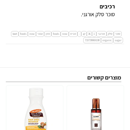
רכיבים
סוכר סלק אורגני.
סוכר
סלק
אורגני
1
36
קג
-
מבית
now
foods
מזון
טבעי
now
foods
beet
733739069108
organic
sugar
מוצרים קשורים