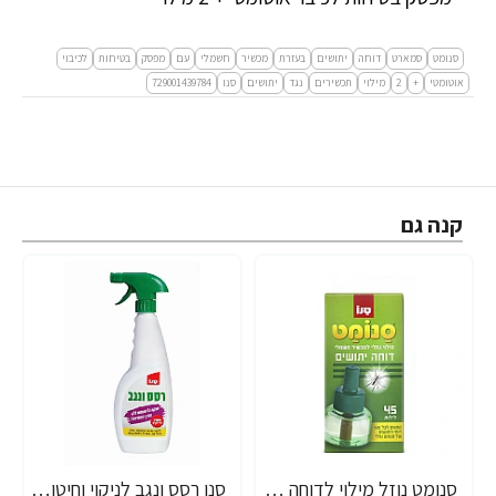
סנומט
סמארט
דוחה
יתושים
בעזרת
מכשיר
חשמלי
עם
מפסק
בטיחות
לכיבוי
אוטומטי
+
2
מילוי
תכשירים
נגד
יתושים
סנו
729001439784
קנה גם
סנומט נוזל מילוי לדוחה יתושים חשמלי 45 מ"ל
סנו רסס ונגב לניקוי וחיטוי כללי - 750 מ"ל