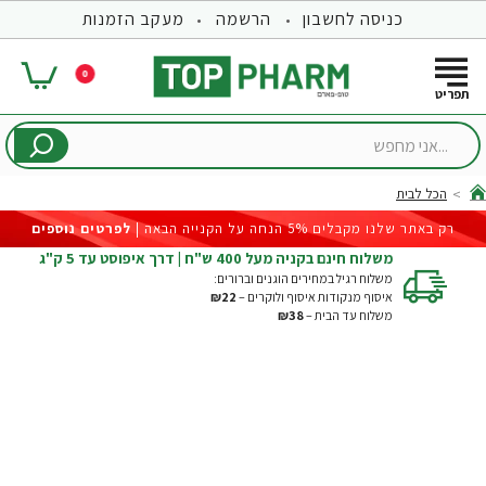
כניסה לחשבון
הרשמה
מעקב הזמנות
0
...אני
מחפש
הכל לבית
hom
רק באתר שלנו מקבלים 5% הנחה על הקנייה הבאה |
לפרטים נוספים
משלוח חינם בקניה מעל 400 ש"ח | דרך איפוסט עד 5 ק"ג
משלוח רגיל במחירים הוגנים וברורים:
איסוף מנקודות איסוף ולוקרים –
₪22
משלוח עד הבית –
₪38