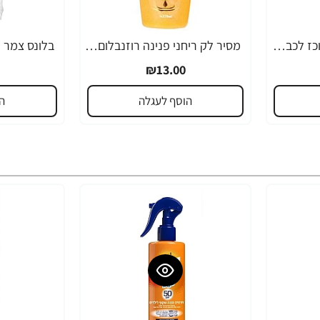
סנו מקסימה מבשם מרוכז לכביסה ROYAL פוראוור 600 מ"ל
מסיר לק ריחני פנינה רוזנבלום 220 מ''ל
₪13.00
הוסף לעגלה
ה