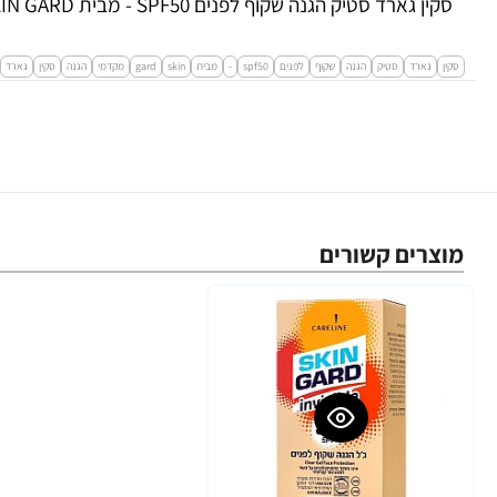
סקין גארד סטיק הגנה שקוף לפנים SPF50 - מבית SKIN GARD
סקין
גארד
סטיק
הגנה
שקוף
לפנים
spf50
-
מבית
skin
gard
מקדמי
הגנה
סקין
גארד
מוצרים קשורים