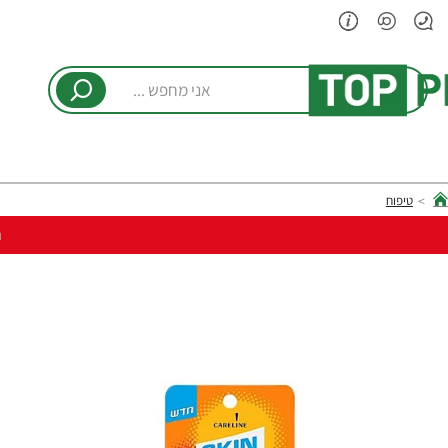
אני
מחפש
...
טיפוח
hom
ר