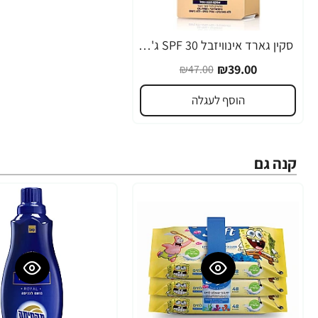
סקין גארד אינוויזבל 30 SPF ג'ל הגנה שקוף לפנים 50 מ"ל - מבית SKIN GARD
-17%
₪39.00
₪47.00
הוסף לעגלה
קנה גם