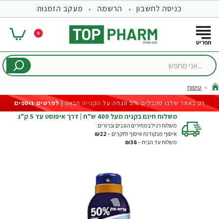
כניסה לחשבון
הרשמה
מעקב הזמנות
0
...אני
מחפש
טיפוח
hom
רק באתר שלנו מקבלים 5% הנחה על הקנייה הבאה |
לפרטים נוספים
משלוח חינם בקניה מעל 400 ש"ח | דרך איפוסט עד 5 ק"ג
משלוח רגיל במחירים הוגנים וברורים:
איסוף מנקודות איסוף ולוקרים –
₪22
משלוח עד הבית –
₪38