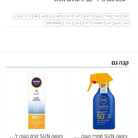
סקין
גארד
ספריי
שקוף
לילדים
לעור
רטוב
spf50
בוב
ספוג
300
מל
-
מבית
skin
gard
הגנה
מהשמש
לילדים
סקין
גארד
729010496402
קנה גם
ניוואה SUN ספריי הגנה +SPF50 מהשמש 270 מ"ל - מבית NIVEA
ניוואה SUN קרם הגנה לפנים SPF50 קונטרול שיין 50 מ"ל - מבית NIVEA