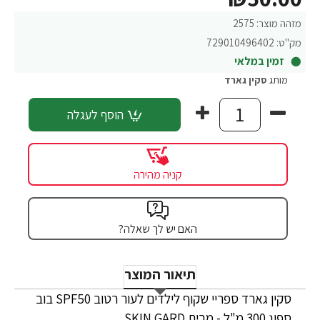
מזהה מוצר:
2575
מק"ט:
729010496402
זמין במלאי
מותג
סקין גארד
הוסף לעגלה
קניה מהירה
האם יש לך שאלה?
תיאור המוצר
סקין גארד ספריי שקוף לילדים לעור רטוב SPF50 בוב
ספוג 300 מ"ל - מבית SKIN GARD