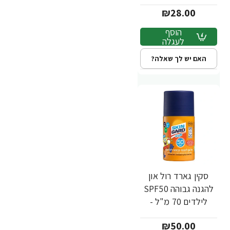
GARD
₪28.00
הוסף
לעגלה
האם יש לך שאלה?
סקין גארד רול און
להגנה גבוהה SPF50
לילדים 70 מ"ל -
מבית SKIN GARD
₪50.00