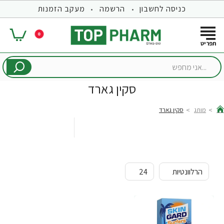
כניסה לחשבון
הרשמה
מעקב הזמנות
0
...אני
מחפש
סקין גארד
מותג
סקין גארד
hom