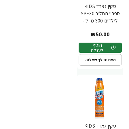
סקין גארד KIDS
ספריי תחליב SPF30
לילדים 300 מ"ל -
מבית SKIN GARD
₪50.00
הוסף
לעגלה
האם יש לך שאלה?
סקין גארד KIDS