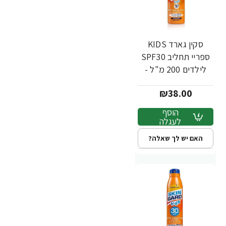
סקין גארד KIDS
ספריי תחליב SPF30
לילדים 200 מ"ל -
מבית SKIN GARD
₪38.00
הוסף
לעגלה
האם יש לך שאלה?