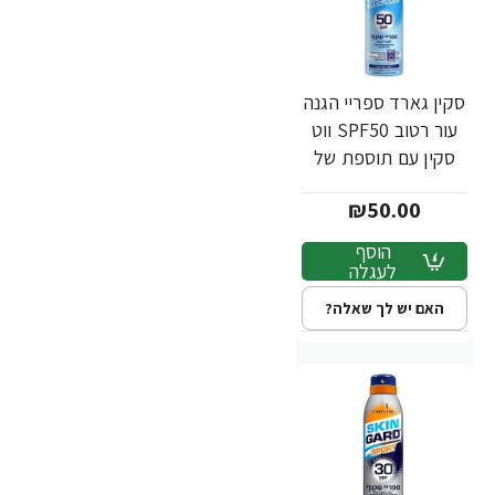
סקין גארד ספריי הגנה
עור רטוב SPF50 ווט
סקין עם תוספת של
50% יותר 300 מ"ל -
₪50.00
מבית SKIN GARD
הוסף
לעגלה
האם יש לך שאלה?