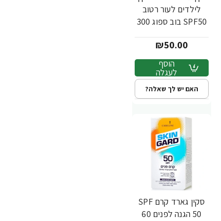
לילדים לעור רטוב
SPF50 בוב ספוג 300
מ"ל - מבית SKIN
₪50.00
GARD
הוסף
לעגלה
האם יש לך שאלה?
סקין גארד קרם SPF
50 הגנה לפנים 60