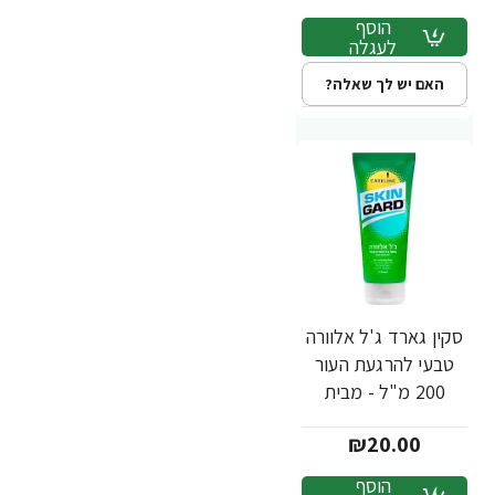
הוסף
לעגלה
האם יש לך שאלה?
סקין גארד ג'ל אלוורה
טבעי להרגעת העור
200 מ"ל - מבית
SKIN GARD
₪20.00
הוסף