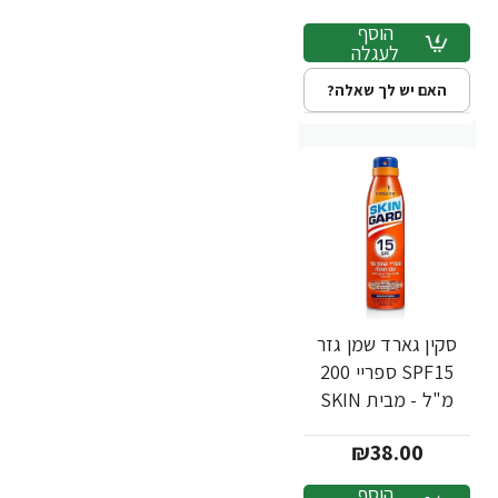
הוסף
לעגלה
האם יש לך שאלה?
סקין גארד שמן גזר
SPF15 ספריי 200
מ"ל - מבית SKIN
GARD
₪38.00
הוסף