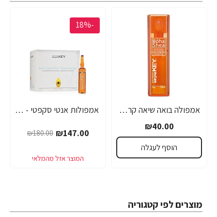
-18%
אמפולה בואה שיאה קראטין טבעי סרינה קיי 12 מ"ל - מבית Saryna Key
אמפולות אנטי סקפטי - לחיזוק שורשי השיער סרינה קיי נגד נשירה Unique Pro - מבית Saryna Key
₪40.00
₪147.00
₪180.00
הוסף לעגלה
מוצרים לפי קטגוריה