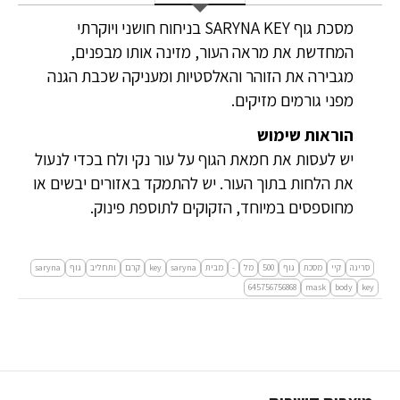
מסכת גוף SARYNA KEY בניחוח חושני ויוקרתי
המחדשת את מראה העור, מזינה אותו מבפנים,
מגבירה את הזוהר והאלסטיות ומעניקה שכבת הגנה
מפני גורמים מזיקים.
הוראות שימוש
יש לעסות את חמאת הגוף על עור נקי ולח בכדי לנעול
את הלחות בתוך העור. יש להתמקד באזורים יבשים או
מחוספסים במיוחד, הזקוקים לתוספת פינוק.
סרינה
קיי
מסכת
גוף
500
מל
-
מבית
saryna
key
קרם
ותחליב
גוף
saryna
645756756868
mask
body
key