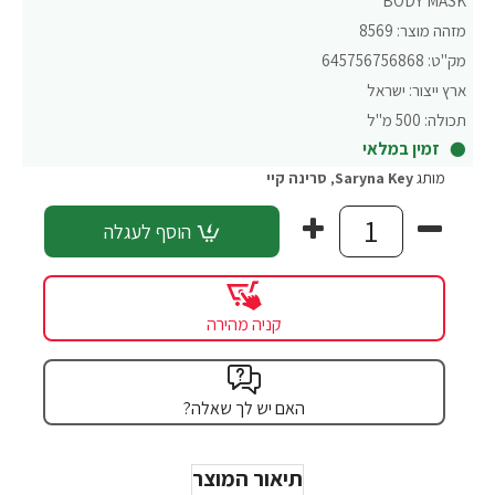
BODY MASK
מזהה מוצר:
8569
מק"ט:
645756756868
ארץ ייצור:
ישראל
תכולה:
500 מ"ל
זמין במלאי
מותג
Saryna Key
,
סרינה קיי
הוסף לעגלה
קניה מהירה
האם יש לך שאלה?
תיאור המוצר