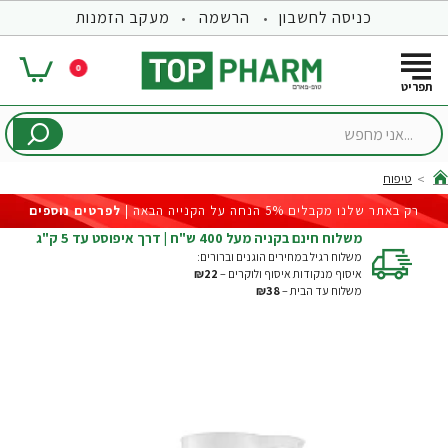
כניסה לחשבון
הרשמה
מעקב הזמנות
0
...אני
מחפש
טיפוח
hom
רק באתר שלנו מקבלים 5% הנחה על הקנייה הבאה |
לפרטים נוספים
משלוח חינם בקניה מעל 400 ש"ח | דרך איפוסט עד 5 ק"ג
משלוח רגיל במחירים הוגנים וברורים:
איסוף מנקודות איסוף ולוקרים –
₪22
משלוח עד הבית –
₪38