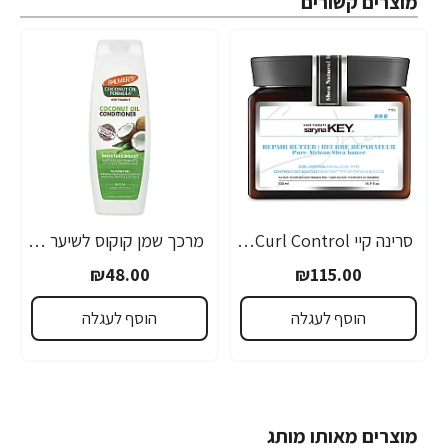
מוצרים קשורים
סרינה קיי Curl Control מסכת חמאת שיאה לשיער גלי ומתולתל 500 מ"ל - מבית Saryna Key
מרכך שמן קוקוס לשיער יבש פגום או צבוע ממריץ לחות 400 מ"ל - Palmer's
₪48.00
₪115.00
הוסף לעגלה
הוסף לעגלה
מוצרים מאותו מותג