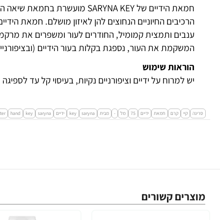
חמאת הידיים של SARYNA KEY מועשר
ענבים ותמצית קמומיל, החודרים לעור ומשפרים את מרקמו.
המשקמת את העור, נספגת בקלות בעור הידיים (ובציפורניים) 
הוראות שימוש
יש למרוח על ידיים וציפורניים נקיות, בעיסוי קל עד לספיג
סרינה
קיי
קרם
חמאת
ידיים
75
מל
-
מבית
saryna
key
ידיים
saryna
key
hand
ter
מוצרים קשורים