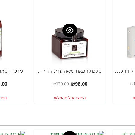
אמפולות אנטי סקפטי - לחיזוק שורשי השיער סרינה קיי נגד נשירה Unique Pro - מבית Saryna Key
מסכת חמאת שיאה סרינה קיי שיער דק, יבש, דליל וחלש Volume Lift - מבית Saryna Key
-19%
-18%
.00
₪98.00
₪120.00
₪1