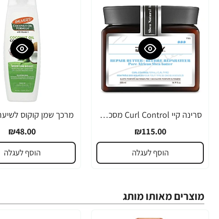
סרינה קיי Curl Control מסכת חמאת שיאה לשיער גלי ומתולתל 500 מ"ל - מבית Saryna Key
₪48.00
₪115.00
הוסף לעגלה
הוסף לעגלה
מוצרים מאותו מותג