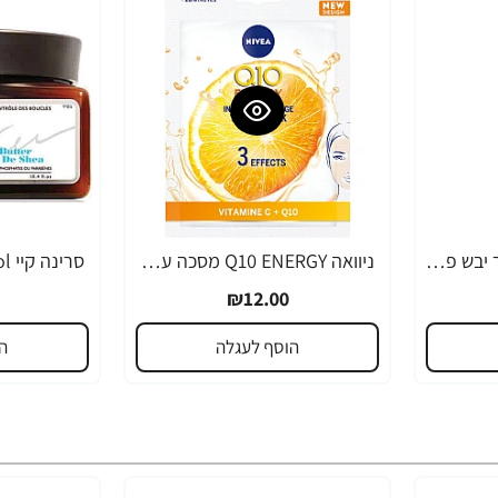
מרכך שמן קוקוס לשיער יבש פגום או צבוע ממריץ לחות 400 מ"ל - Palmer's
ניוואה Q10 ENERGY מסכה עם בוסט של ויטמין C למראה עור רענן וזוהר יחידה אחת - מבית NIVEA
₪12.00
הוסף לעגלה
ה