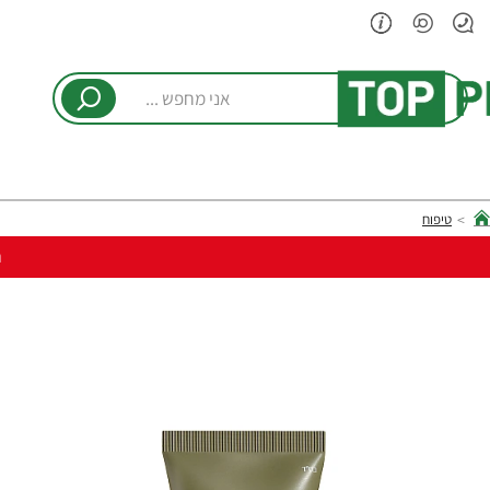
אני
מחפש
...
טיפוח
hom
ר