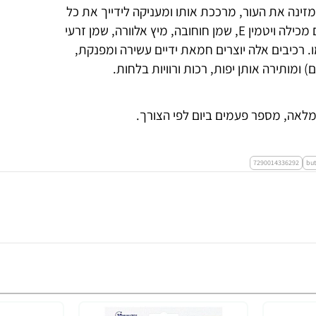
ת בחמאת שיאה המזינה את העור, מרככת אותו ומעניקה לידייך את כל
הרכיבים החיוניים הנחוצים להן לאיזון מושלם. חמאת הידיים מכילה ויטמין E, שמן חוחובה, מיץ אלוורה, שמן זרעי
 רכיבים אלה יוצרים חמאת ידיים עשירה ומפנקת,
ומותירה אותן יפות, רכות ורוויות בלחות.
ה מלאה, מספר פעמים ביום לפי הצורך.
7290014336292
but