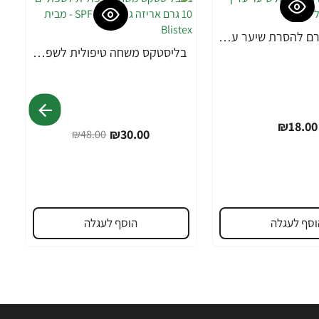
אורנה 19 קרם להסרת שיער עדין במיוחד 90 מ"ל
בליסטקס משחה טיפולית לשפתיים 10 גרם אריזה גדולה SPF 10 - מבית Blistex
-38%
₪18.00
₪30.00
₪48.00
וסף לעגלה
הוסף לעגלה