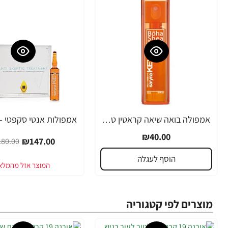
אמפולה בואה שיאה קראטין טבעי סרינה קיי 12 מ"ל - מבית Saryna Key
-18%
₪40.00
₪147.00
80.00
הוסף לעגלה
מוצרים לפי קטגוריה