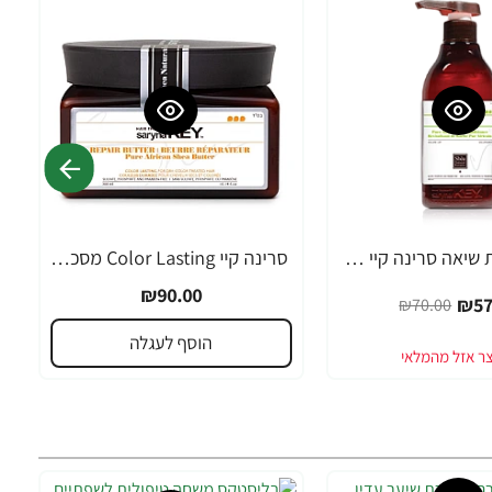
מרכך חמאת שיאה סרינה קיי שיער דק, יבש, דליל וחלש Volume Lift - מבית Saryna Key
סרינה קיי Color Lasting מסכת חמאת שיאה לשיער צבוע ומובהר 300 מ"ל - מבית Saryna Key
₪90.00
₪57
₪70.00
הוסף לעגלה