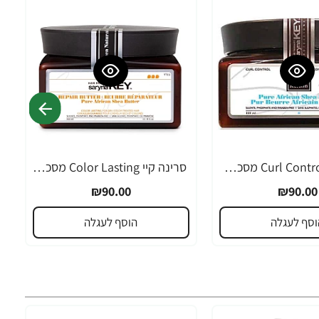
סרינה קיי Curl Control מסכת חמאת שיאה לשיער גלי ומתולתל 300 מ"ל - מבית Saryna Key
סרינה קיי Color Lasting מסכת חמאת שיאה לשיער צבוע ומובהר 300 מ"ל - מבית Saryna Key
₪90.00
₪90.00
וסף לעגלה
הוסף לעגלה