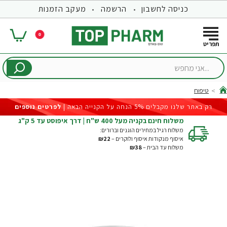
כניסה לחשבון
הרשמה
מעקב הזמנות
0
...אני
מחפש
טיפוח
hom
רק באתר שלנו מקבלים 5% הנחה על הקנייה הבאה |
לפרטים נוספים
משלוח חינם בקניה מעל 400 ש"ח | דרך איפוסט עד 5 ק"ג
משלוח רגיל במחירים הוגנים וברורים:
איסוף מנקודות איסוף ולוקרים –
₪22
משלוח עד הבית –
₪38