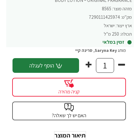
BODY LOTION – ORIGINAL FRAGRANCE
מזהה מוצר:
8565
מק"ט:
7290111425974
ארץ ייצור:
ישראל
תכולה:
250 מ"ל
זמין במלאי
מותג
Saryna Key
,
סרינה קיי
הוסף לעגלה
קניה מהירה
האם יש לך שאלה?
תיאור המוצר