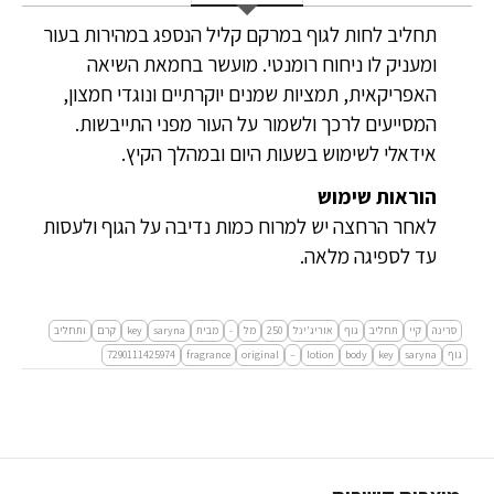
תחליב לחות לגוף במרקם קליל הנספג במהירות בעור
ומעניק לו ניחוח רומנטי. מועשר בחמאת השיאה
האפריקאית, תמציות שמנים יוקרתיים ונוגדי חמצון,
המסייעים לרכך ולשמור על העור מפני התייבשות.
אידאלי לשימוש בשעות היום ובמהלך הקיץ.
הוראות שימוש
לאחר הרחצה יש למרוח כמות נדיבה על הגוף ולעסות
עד לספיגה מלאה.
סרינה
קיי
תחליב
גוף
אוריג'ינל
250
מל
-
מבית
saryna
key
קרם
ותחליב
גוף
saryna
key
body
lotion
–
original
fragrance
7290111425974