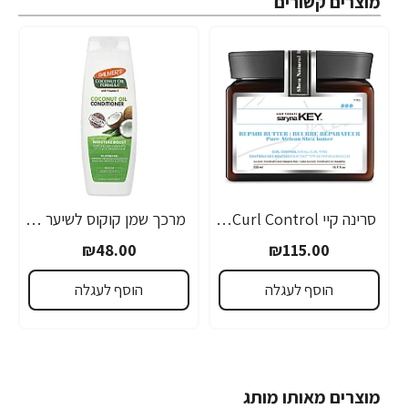
מוצרים קשורים
סרינה קיי Curl Control מסכת חמאת שיאה לשיער גלי ומתולתל 500 מ"ל - מבית Saryna Key
מרכך שמן קוקוס לשיער יבש פגום או צבוע ממריץ לחות 400 מ"ל - Palmer's
₪48.00
₪115.00
הוסף לעגלה
הוסף לעגלה
מוצרים מאותו מותג