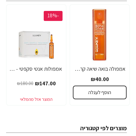
-18%
אמפולה בואה שיאה קראטין טבעי סרינה קיי 12 מ"ל - מבית Saryna Key
אמפולות אנטי סקפטי - לחיזוק שורשי השיער סרינה קיי נגד נשירה Unique Pro - מבית Saryna Key
₪40.00
₪147.00
₪180.00
הוסף לעגלה
מוצרים לפי קטגוריה