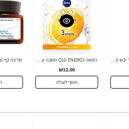
מרכך שמן קוקוס לשיער יבש פגום או צבוע ממריץ לחות 400 מ"ל - Palmer's
ניוואה Q10 ENERGY מסכה עם בוסט של ויטמין C למראה עור רענן וזוהר יחידה אחת - מבית NIVEA
₪12.00
הוסף לעגלה
ה