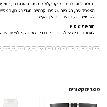
תחליב לחות לגוף במרקם קליל הנספג במהירות בעור ומעני
האפריקאית, תמציות שמנים יוקרתיים ונוגדי חמצון, המסייע
לשימוש בשעות היום ובמהלך הקיץ.
הוראות שימוש
לאחר הרחצה יש למרוח כמות נדיבה על הגוף ולעסות עד ל
סרינה
קיי
תחליב
גוף
מנדרין
250
מל
-
מבית
saryna
key
קרם
ותחליב
גוף
saryna
y
מוצרים קשורים