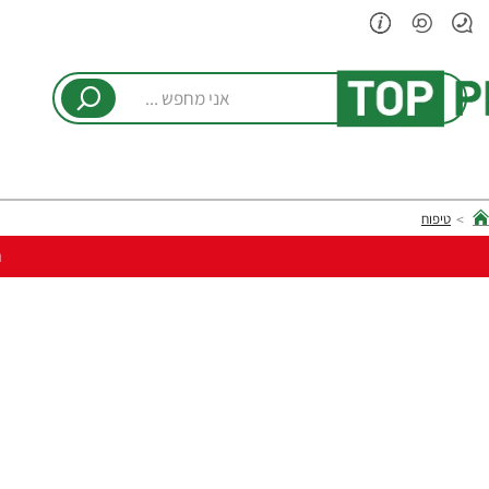
אני
מחפש
...
טיפוח
hom
ר