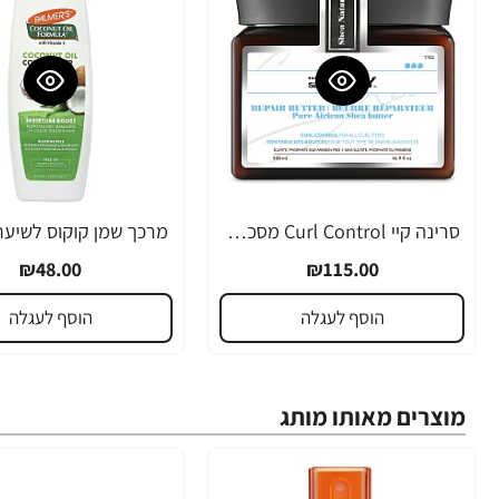
סרינה קיי Curl Control מסכת חמאת שיאה לשיער גלי ומתולתל 500 מ"ל - מבית Saryna Key
₪48.00
₪115.00
הוסף לעגלה
הוסף לעגלה
מוצרים מאותו מותג