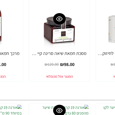
אמפולות אנטי סקפטי - לחיזוק שורשי השיער סרינה קיי נגד נשירה Unique Pro - מבית Saryna Key
מסכת חמאת שיאה סרינה קיי שיער דק, יבש, דליל וחלש Volume Lift - מבית Saryna Key
-19%
-18%
.00
₪98.00
₪120.00
₪1