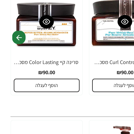
סרינה קיי Curl Control מסכת חמאת שיאה לשיער גלי ומתולתל 300 מ"ל - מבית Saryna Key
סרינה קיי Color Lasting מסכת חמאת שיאה לשיער צבוע ומובהר 300 מ"ל - מבית Saryna Key
₪90.00
₪90.00
וסף לעגלה
הוסף לעגלה