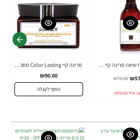
מרכך חמאת שיאה סרינה קיי שיער דק, יבש, דליל וחלש Volume Lift - מבית Saryna Key
סרינה קיי Color Lasting מסכת חמאת שיאה לשיער צבוע ומובהר 300 מ"ל - מבית Saryna Key
₪90.00
₪57
₪70.00
הוסף לעגלה