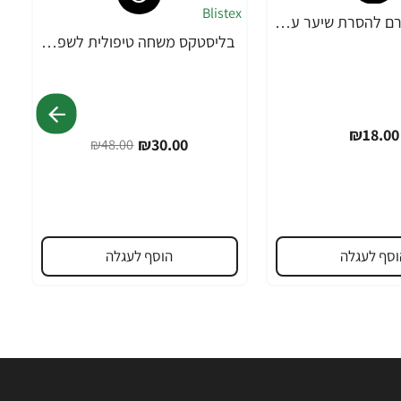
אורנה 19 קרם להסרת שיער עדין במיוחד 90 מ"ל
בליסטקס משחה טיפולית לשפתיים 10 גרם אריזה גדולה SPF 10 - מבית Blistex
-38%
₪18.00
₪30.00
₪48.00
וסף לעגלה
הוסף לעגלה