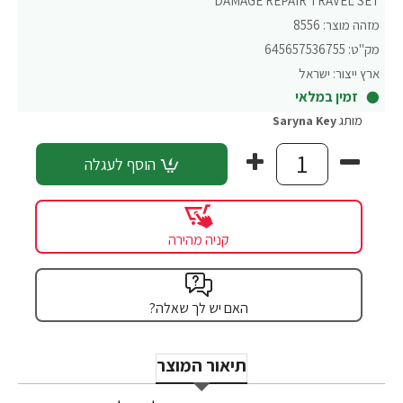
DAMAGE REPAIR TRAVEL SET
מזהה מוצר:
8556
מק"ט:
645657536755
ארץ ייצור:
ישראל
זמין במלאי
מותג
Saryna Key
הוסף לעגלה
קניה מהירה
האם יש לך שאלה?
תיאור המוצר