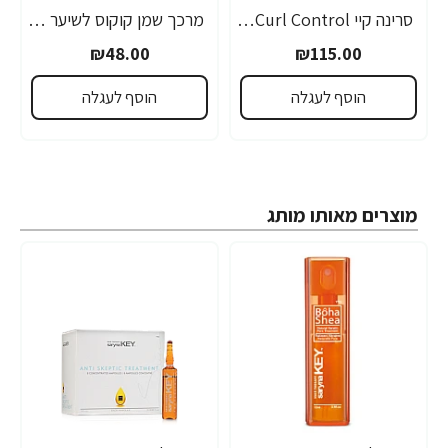
סרינה קיי Curl Control מסכת חמאת שיאה לשיער גלי ומתולתל 500 מ"ל - מבית Saryna Key
מרכך שמן קוקוס לשיער יבש פגום או צבוע ממריץ לחות 400 מ"ל - Palmer's
₪48.00
₪115.00
הוסף לעגלה
הוסף לעגלה
מוצרים מאותו מותג