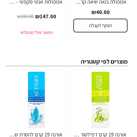
אמפולה בואה שיאה קראטין טבעי סרינה קיי 12 מ"ל - מבית Saryna Key
אמפולות אנטי סקפטי - לחיזוק שורשי השיער סרינה קיי נגד נשירה Unique Pro - מבית Saryna Key
-18%
₪40.00
₪147.00
₪180.00
הוסף לעגלה
מוצרים לפי קטגוריה
אורנה 19 קרם דפילטור לעור רגיש 80 גרם
אורנה 19 קרם להסרת שיער לקו הביקיני 90 מ"ל