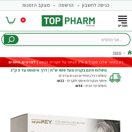
כניסה לחשבון
הרשמה
מעקב הזמנות
0
...אני
מחפש
טיפוח
hom
רק באתר שלנו מקבלים 5% הנחה על הקנייה הבאה |
לפרטים נוספים
משלוח חינם בקניה מעל 400 ש"ח | דרך איפוסט עד 5 ק"ג
משלוח רגיל במחירים הוגנים וברורים:
איסוף מנקודות איסוף ולוקרים –
₪22
משלוח עד הבית –
₪38