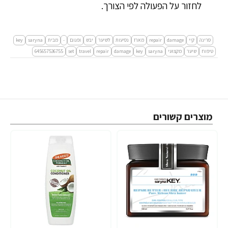
לחזור על הפעולה לפי הצורך.
סרינה
קיי
damage
repair
מארז
נסיעות
לשיער
יבש
ופגום
-
מבית
saryna
key
טיפוח
שיער
מקצועי
saryna
key
damage
repair
travel
set
645657536755
מוצרים קשורים