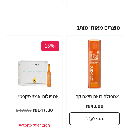
מוצרים מאותו מותג
-18%
אמפולה בואה שיאה קראטין טבעי סרינה קיי 12 מ"ל - מבית Saryna Key
אמפולות אנטי סקפטי - לחיזוק שורשי השיער סרינה קיי נגד נשירה Unique Pro - מבית Saryna Key
₪40.00
₪147.00
₪180.00
הוסף לעגלה