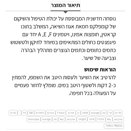
תיאור המוצר
נוסחה חדשנית המבוססת על יכולת הטיפול והשיקום
של קומפלקס חמאת אגוז השיאה, המשלב בתוכו
קראטין, חומצות אמינו, ויטמינים A ,E ,F יחד עם
פיגמנטים כחולים המתאימים במיוחד לתיקון ולטשטוש
כתמים כתומים וכתמים הנוצרים מתהליך הבהרה
וצביעה של שיער.
הוראות שימוש
להרטיב את השיער ולעסות היטב את השמפו, להמתין
כ-2 דקות ולשטוף היטב במים. מומלץ לחזור פעמיים
על הפעולה בכל חפיפה.
סרינה
קיי
no
orange
שמפו
נו
אורנג׳
מנטרל
גוונים
כתומים
500
מל
-
מבית
saryna
key
טיפוח
שיער
מקצועי
saryna
key
no
orange
shampoo
7290117960202