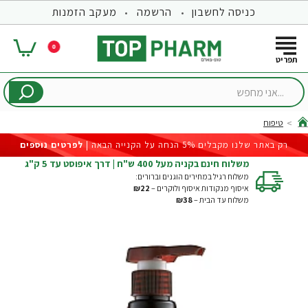
כניסה לחשבון
הרשמה
מעקב הזמנות
0
...אני
מחפש
טיפוח
hom
רק באתר שלנו מקבלים 5% הנחה על הקנייה הבאה |
לפרטים נוספים
משלוח חינם בקניה מעל 400 ש"ח | דרך איפוסט עד 5 ק"ג
משלוח רגיל במחירים הוגנים וברורים:
איסוף מנקודות איסוף ולוקרים –
₪22
משלוח עד הבית –
₪38