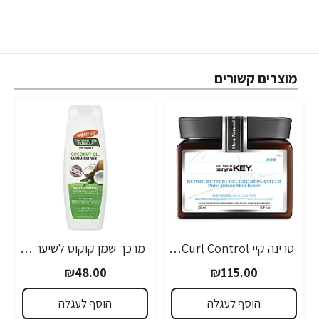
מוצרים קשורים
סרינה קיי Curl Control מסכת חמאת שיאה לשיער גלי ומתולתל 500 מ"ל - מבית Saryna Key
מרכך שמן קוקוס לשיער יבש פגום או צבוע ממריץ לחות 400 מ"ל - Palmer's
₪48.00
₪115.00
הוסף לעגלה
הוסף לעגלה