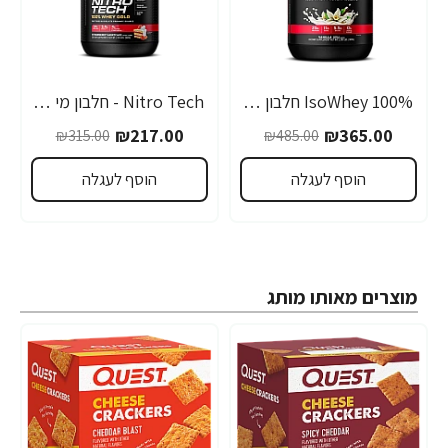
IsoWhey 100% חלבון איזו מי גבינה מבודד - בטעם וניל - 907 גרם - מבית MuscleTech
Nitro Tech - חלבון מי גבינה 100%‎ Whey Gold - עוגת תות שדה - 921 גרם - מבית MuscleTech
₪217.00
₪365.00
₪315.00
₪485.00
הוסף לעגלה
הוסף לעגלה
מוצרים מאותו מותג