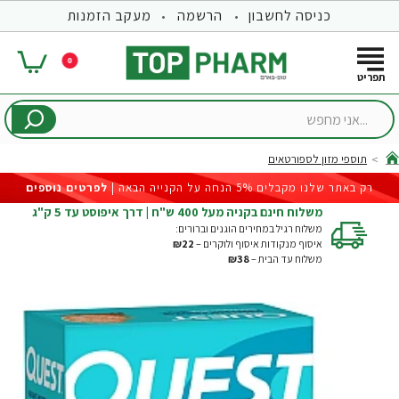
כניסה לחשבון
הרשמה
מעקב הזמנות
0
...אני
מחפש
תוספי מזון לספורטאים
hom
רק באתר שלנו מקבלים 5% הנחה על הקנייה הבאה |
לפרטים נוספים
משלוח חינם בקניה מעל 400 ש"ח | דרך איפוסט עד 5 ק"ג
משלוח רגיל במחירים הוגנים וברורים:
איסוף מנקודות איסוף ולוקרים –
₪22
משלוח עד הבית –
₪38