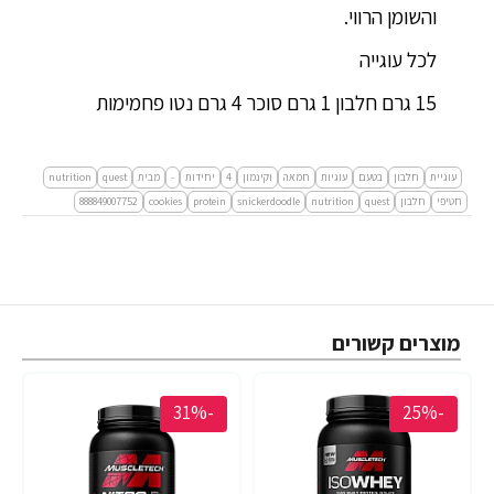
והשומן הרווי.
לכל עוגייה
15 גרם חלבון 1 גרם סוכר 4 גרם נטו פחמימות
עוגיית
חלבון
בטעם
עוגיות
חמאה
וקינמון
4
יחידות
-
מבית
quest
nutrition
חטיפי
חלבון
quest
nutrition
snickerdoodle
protein
cookies
888849007752
מוצרים קשורים
-31%
-25%