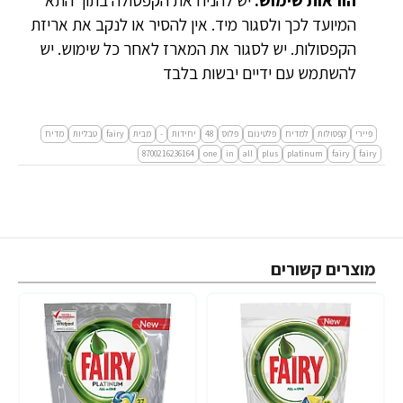
המיועד לכך ולסגור מיד. אין להסיר או לנקב את אריזת
הקפסולות. יש לסגור את המארז לאחר כל שימוש. יש
להשתמש עם ידיים יבשות בלבד
פיירי
קפסולות
למדיח
פלטינום
פלוס
48
יחידות
-
מבית
fairy
טבליות
מדיח
8700216236164
one
in
all
plus
platinum
fairy
fairy
מוצרים קשורים