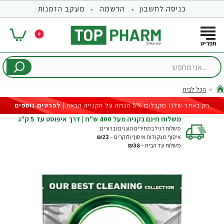
כניסה לחשבון
הרשמה
מעקב הזמנות
0
...אני
מחפש
הכל לבית
hom
רק באתר שלנו מקבלים 5% הנחה על הקנייה הבאה |
לפרטים נוספים
משלוח חינם בקניה מעל 400 ש"ח | דרך איפוסט עד 5 ק"ג
משלוח רגיל במחירים הוגנים וברורים:
איסוף מנקודות איסוף ולוקרים –
₪22
משלוח עד הבית –
₪38