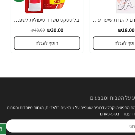
אורנה 19 קרם להסרת שיער עדין במיוחד 90 מ"ל
בליסטקס משחה טיפולית לשפתיים 10 גרם אריזה גדולה SPF 10 - מבית Blistex
-38%
₪30.00
₪18.00
₪48.00
וסף לעגלה
הוסף לעגלה
 על הטבות ומבצעים
 התפוצה וקבל עדכונים שוטפים על מבצעים בלעדיים, הנחות מיוחדות והטבות
חד עבורך בטופ-פארם