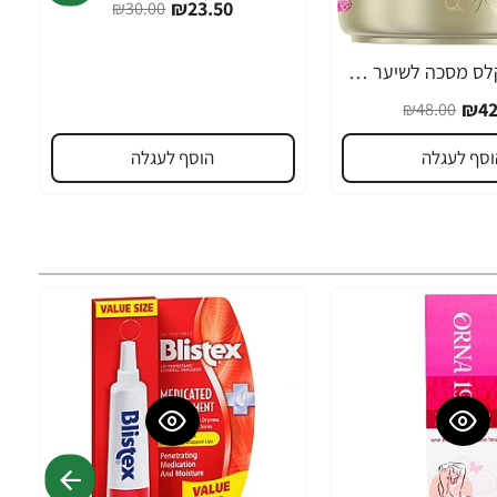
₪23.50
₪30.00
פנטן מיראקלס מסכה לשיער מלא ברק&שיקום עמוק 300 מ"ל - מבית Pantene
₪42
₪48.00
וסף לעגלה
הוסף לעגלה