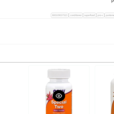
800109037523
conditioner
superfood
pro-v
panten