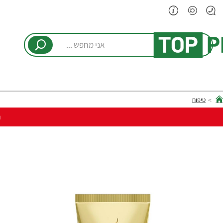
אני
מחפש
...
טיפוח
hom
ר