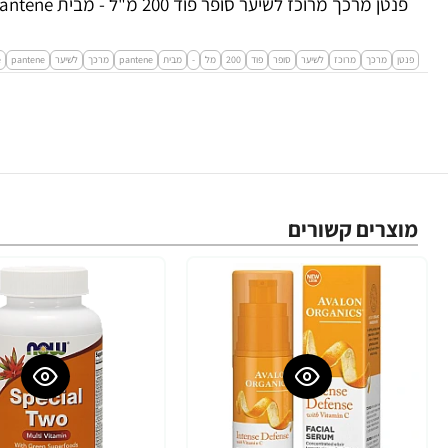
פנטן מרכך מרוכז לשיער סופר פוד 200 מ"ל - מבית Pantene
פנטן
מרכך
מרוכז
לשיער
סופר
פוד
200
מל
-
מבית
pantene
מרכך
לשיער
pantene
e
מוצרים קשורים