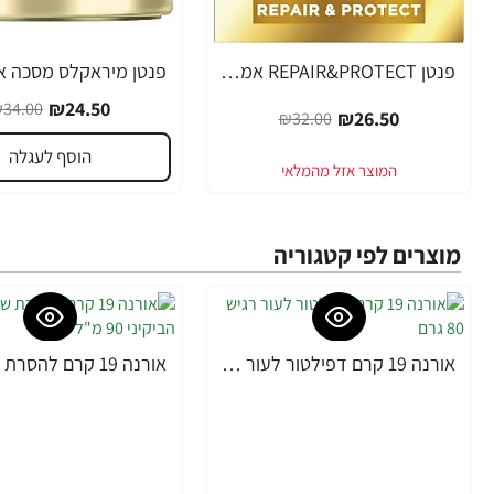
פנטן REPAIR&PROTECT אמפולות להצלת השיער תוך דקה - מבית Pantene
-28%
-17%
₪24.50
34.00
₪26.50
₪32.00
הוסף לעגלה
מוצרים לפי קטגוריה
אורנה 19 קרם דפילטור לעור רגיש 80 גרם