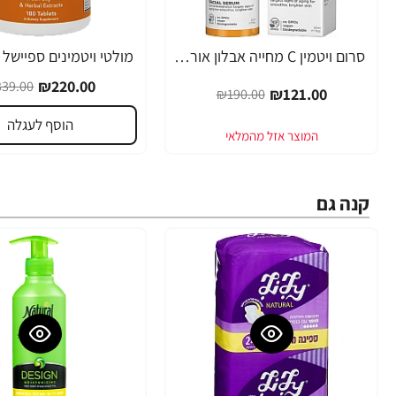
סרום ויטמין C מחייה אבלון אורגניקס 30 מ"ל - מבית Avalon Organics
-35%
-36%
₪220.00
39.00
₪121.00
₪190.00
הוסף לעגלה
קנה גם