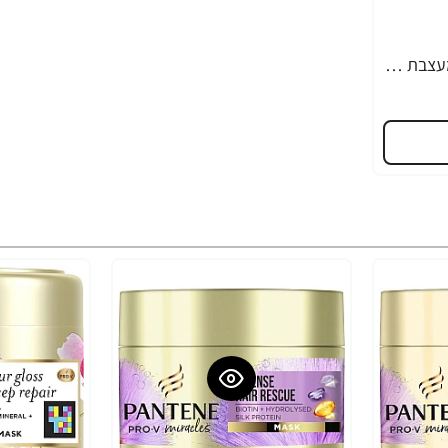
נטורל פורמולה לחות מעצבת במרקם ג'ל לקיבוע תלתלים 400 מ"ל - מבית NATURAL FORMULA