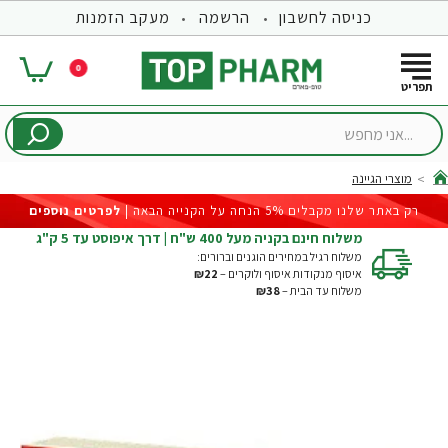
כניסה לחשבון
הרשמה
מעקב הזמנות
0
...אני
מחפש
מוצרי הגיינה
hom
רק באתר שלנו מקבלים 5% הנחה על הקנייה הבאה |
לפרטים נוספים
משלוח חינם בקניה מעל 400 ש"ח | דרך איפוסט עד 5 ק"ג
משלוח רגיל במחירים הוגנים וברורים:
איסוף מנקודות איסוף ולוקרים –
₪22
משלוח עד הבית –
₪38