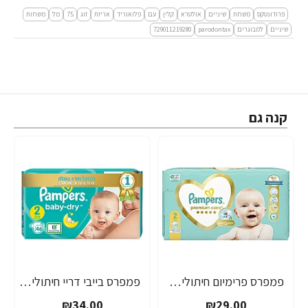
פרודונטקס
משחת
שיניים
אולטרא
קלין
עם
פלואוריד
אריזת
זוג
75
מל
משחות
שיניים
למבוגרים
parodontax
729011219280
קנה גם
פמפרס פרימיום חיתולים מידה 2 משקל 4-8 ק"ג Pampers
פמפרס בייבי דריי חיתולים משקל 4-8 ק"ג מידה 2
₪34.00
₪29.00