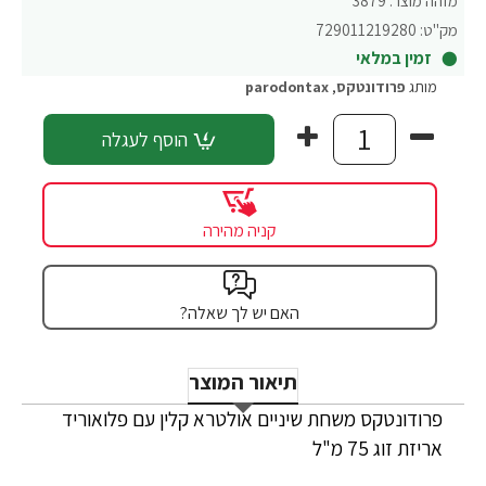
מזהה מוצר:
3879
מק"ט:
729011219280
זמין במלאי
מותג
פרודונטקס
,
parodontax
הוסף לעגלה
קניה מהירה
האם יש לך שאלה?
תיאור המוצר
פרודונטקס משחת שיניים אולטרא קלין עם פלואוריד
אריזת זוג 75 מ"ל