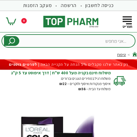
כניסה לחשבון
הרשמה
מעקב הזמנות
0
...אני
מחפש
טיפוח
hom
רק באתר שלנו מקבלים 5% הנחה על הקנייה הבאה |
לפרטים נוספים
משלוח חינם בקניה מעל 400 ש"ח | דרך איפוסט עד 5 ק"ג
משלוח רגיל במחירים הוגנים וברורים:
איסוף מנקודות איסוף ולוקרים –
₪22
משלוח עד הבית –
₪38