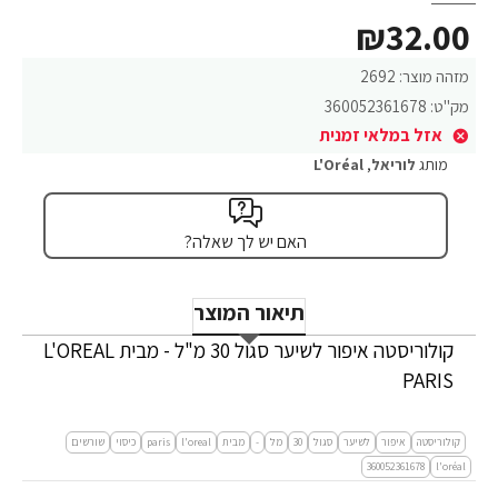
₪32.00
מזהה מוצר:
2692
מק"ט:
360052361678
אזל במלאי זמנית
מותג
לוריאל
,
L'Oréal
האם יש לך שאלה?
תיאור המוצר
קולוריסטה איפור לשיער סגול 30 מ"ל - מבית L'OREAL
PARIS
קולוריסטה
איפור
לשיער
סגול
30
מל
-
מבית
l'oreal
paris
כיסוי
שורשים
360052361678
l'oréal