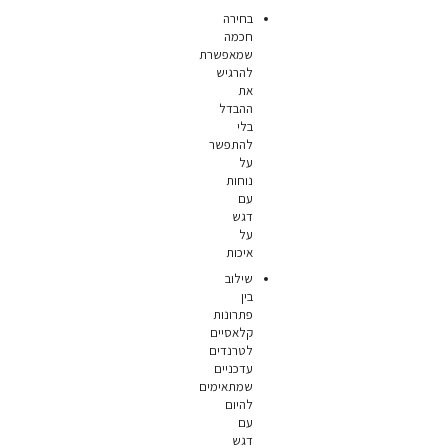
בחירה
חכמה
שמאפשרת
להרגיש
את
ההבדל
בלי
להתפשר
על
נוחות
עם
דגש
על
איכות
שילוב
בין
פתרונות
קלאסיים
לטרנדים
עדכניים
שמתאימים
להיום
עם
דגש