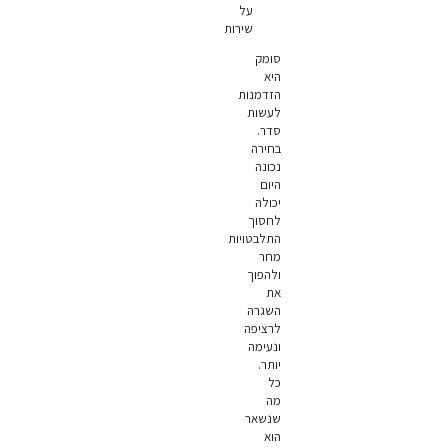
על
שירות
סומק
היא
הזדמנות
לעשות
סדר.
בחירה
נכונה
היום
יכולה
לחסוך
התלבטויות
מחר
ולהפוך
את
השגרה
לרציפה
ונעימה
יותר.
כל
מה
שנשאר
הוא