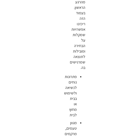
מהרגע
הראשון.
בעמוד
הזה
ריכזנו
אפשרויות
שמקלות
על
הבחירה
ומובילות
לתוצאה
שמרגישים
בה.
פתרונות
נוחים
לנשיאה
ולשימוש
בבית
או
מחוץ
לבית
מגוון
טעמים,
מרקמים