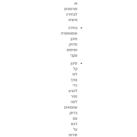
או
פורמטים
לבחירה
אישית
בחירה
שמאפשרת
מינון
מדויק
ושימוש
עקבי
סינון
קל
לפי
צורך
כדי
להגיע
מהר
למה
שמתאים
בדיוק
עם
דגש
על
שירות