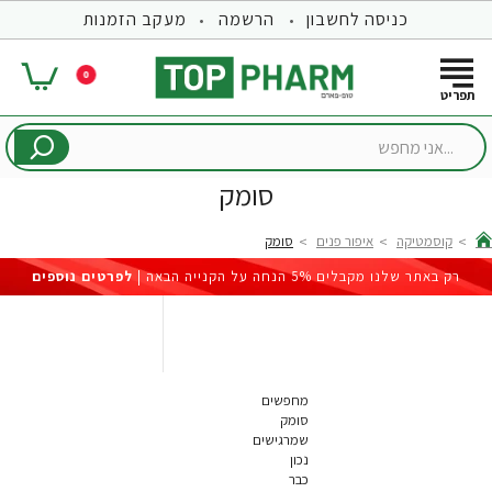
כניסה לחשבון
הרשמה
מעקב הזמנות
0
...אני
מחפש
סומק
קוסמטיקה
איפור פנים
סומק
hom
רק באתר שלנו מקבלים 5% הנחה על הקנייה הבאה |
לפרטים נוספים
מחפשים
סומק
שמרגישים
נכון
כבר