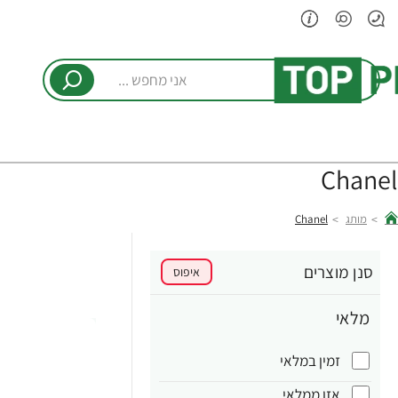
אני
מחפש
...
Chanel
מותג
Chanel
hom
סנן מוצרים
איפוס
מלאי
זמין במלאי
אזן ממלאי