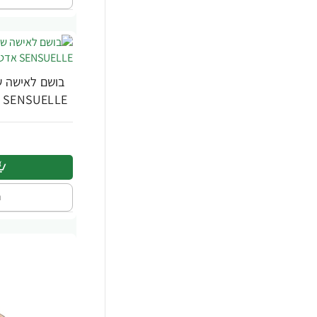
SENSUELLE אדט 50 מ"ל - מבית Chanel
ה