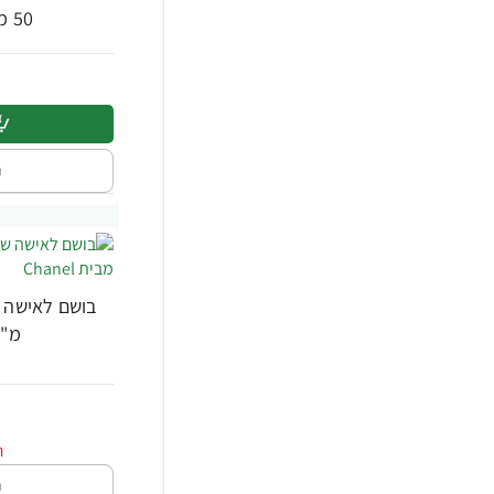
50 מ"ל - מבית Chanel
ה
מ"ל - מב
0
ה