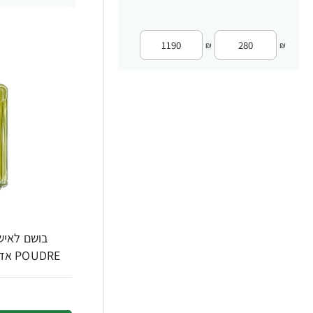
₪
₪
POUDRE אדפ 100 מ"ל - מבית Chanel