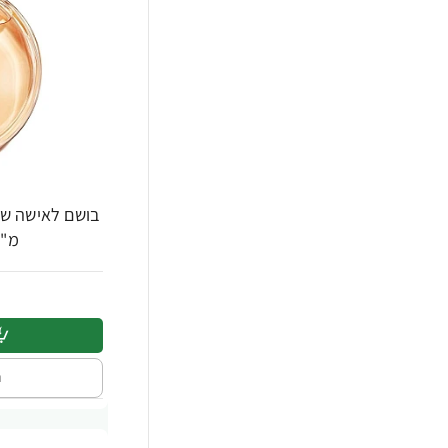
מ"ל - מב
ה