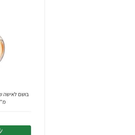
מ"ל - מב