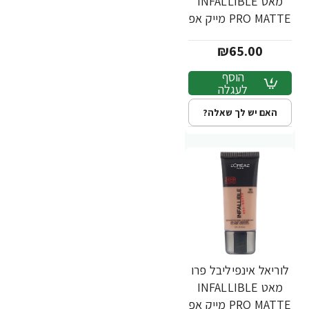
מאט INFALLIBLE
PRO MATTE מייק אפ
עמיד - גוון 110 - מבית
₪65.00
L'Oréal
הוסף
לעגלה
האם יש לך שאלה?
לוריאל אינפיליבל פרו
מאט INFALLIBLE
PRO MATTE מייק אפ