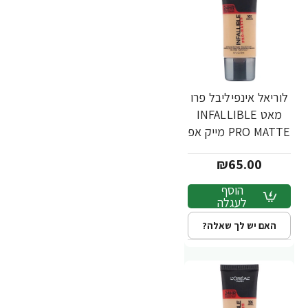
לוריאל אינפיליבל פרו
מאט INFALLIBLE
PRO MATTE מייק אפ
עמיד - גוון 105 -
₪65.00
מבית L'Oréal
הוסף
לעגלה
האם יש לך שאלה?