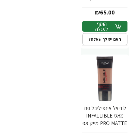
עמיד - גוון 111 - מבית
₪65.00
L'Oréal
הוסף
לעגלה
האם יש לך שאלה?
לוריאל אינפיליבל פרו
מאט INFALLIBLE
PRO MATTE מייק אפ
עמיד - גוון 112 - מבית