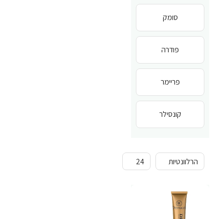
סומק
פודרה
פריימר
קונסילר