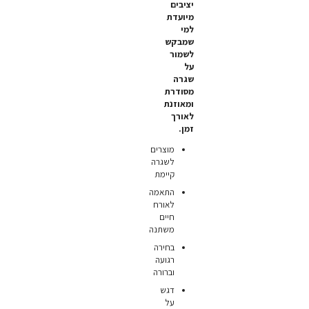
יציבים
מיועדת
למי
שמבקש
לשמור
על
שגרה
מסודרת
ומאוזנת
לאורך
זמן.
מוצרים
לשגרה
קיימת
התאמה
לאורח
חיים
משתנה
בחירה
רגועה
וברורה
דגש
על