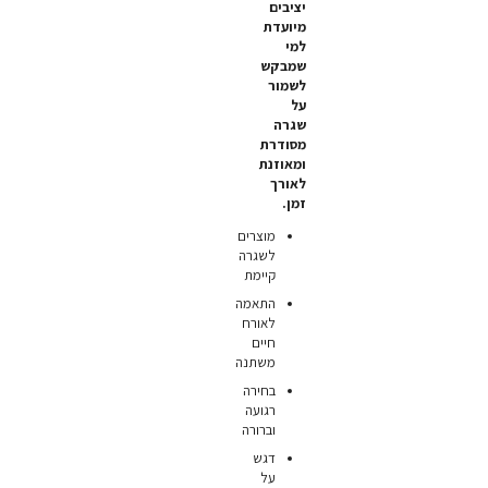
יציבים
מיועדת
למי
שמבקש
לשמור
על
שגרה
מסודרת
ומאוזנת
לאורך
זמן.
מוצרים
לשגרה
קיימת
התאמה
לאורח
חיים
משתנה
בחירה
רגועה
וברורה
דגש
על