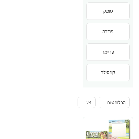
סומק
פודרה
פריימר
קונסילר