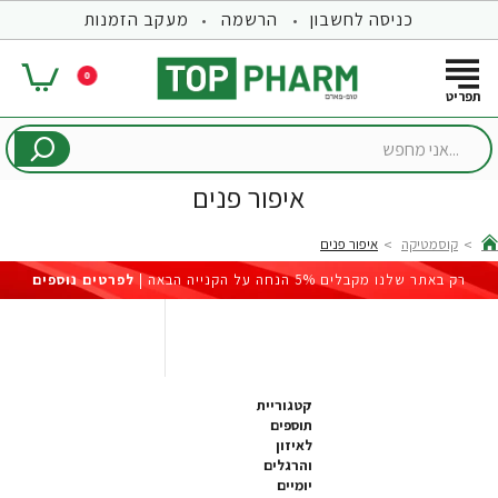
כניסה לחשבון
הרשמה
מעקב הזמנות
0
...אני
מחפש
איפור פנים
קוסמטיקה
איפור פנים
hom
רק באתר שלנו מקבלים 5% הנחה על הקנייה הבאה |
לפרטים נוספים
קטגוריית
תוספים
לאיזון
והרגלים
יומיים