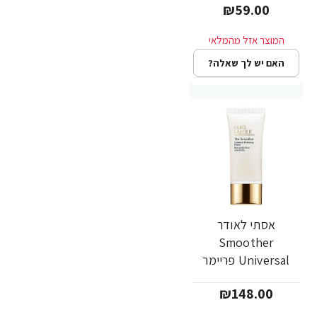
₪59.00
מ"ל - מבית ESTEE
LAUDER
האם יש לך שאלה?
אסתי לאודר
Smoother
Universal פריימר
למראה עור מושלם 30
₪148.00
מ"ל - מבית ESTEE
LAUDER