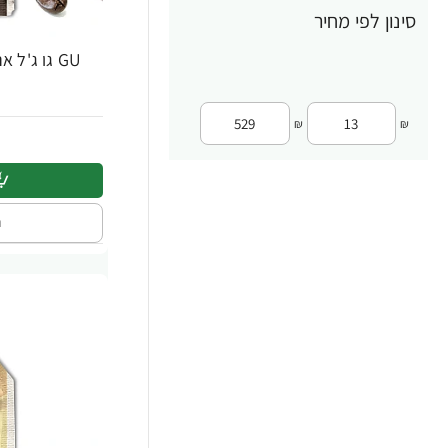
סינון לפי מחיר
Gifted Nutrition
18
GU Energy
40
Jarrow
2
₪
₪
MAXLER
18
MET-Rx
22
ה
MusclePharm
143
MuscleTech
231
Natrol
8
NOW FOODS
248
Optimum Nutrition
322
PowerTech Nutrition
59