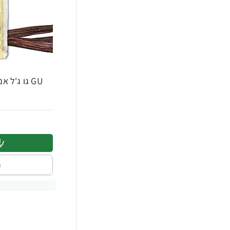
ProSupps
14
Quest Nutrition
200
SAN Nutrition
4
SOLGAR
69
Sunwarrior
12
Super Effect
125
Universal Nutrition
14
XTEND
64
ה