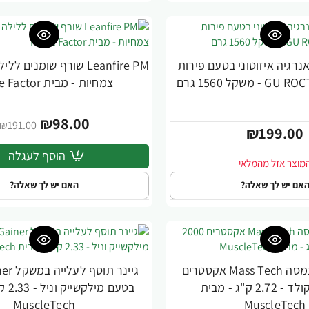
 אנרגיה איזוטוני בטעם פירות
-49%
צמחיות - מבית Force Factor
₪98.00
₪191.00
₪199.00
הוסף לעגלה
אם יש לך שאלה?
האם יש לך שאלה?
גיינר עלייה במסה Mass Tech אקסטרים
גיינר ת
-24%
2000 שוקולד - 2.72 ק"ג - מבית
בטעם מ
MuscleTech
MuscleTech