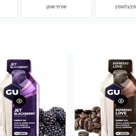
ין/גלוטמין
שורפי שומן