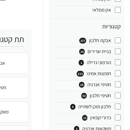
אזן ממלאי
קטגוריות
תת קטגור
אבקת חלבון
317
בניית שרירים
26
הורמוני גדילה
אבק
1
חומצות אמינו
222
חטיפי אנרגיה
28
חטיפ
חטיפי חלבון
92
חלבון מוכן לשתייה
6
משקא
כדורי קפאין
13
משקאות אנרגיה
1