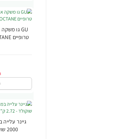
GU גו משקה
טרופיים GU ROCTANE - משקל 1560 גרם
ה
-25%