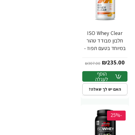
ISO Whey Clear
חלבון מבודד טהור
במיוחד בטעם תפוז -
505 גרם - מבית
₪235.00
MuscleTech
₪307.00
הוסף
לעגלה
האם יש לך שאלה?
-25%