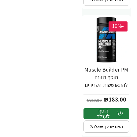
-16%
Muscle Builder PM
תוסף תזונה
להתאוששות השרירים
לשעות הלילה 90
₪183.00
כמוסות - מבית
₪219.00
MuscleTech
הוסף
לעגלה
האם יש לך שאלה?