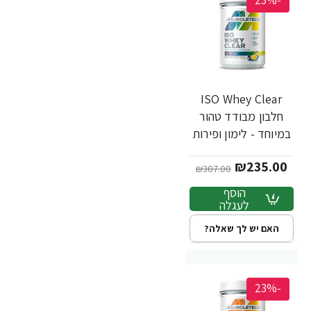
-23%
ISO Whey Clear
חלבון מבודד טהור
במיוחד - לימון ופירות
יער - 503 גרם - מבית
₪235.00
MuscleTech
₪307.00
הוסף
לעגלה
האם יש לך שאלה?
-23%