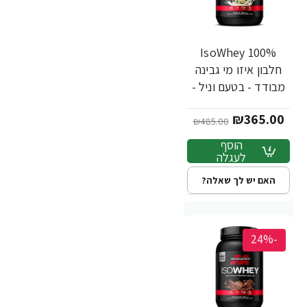
IsoWhey 100%
חלבון איזו מי גבינה
מבודד - בטעם וניל -
907 גרם - מבית
₪365.00
MuscleTech
₪485.00
הוסף
לעגלה
האם יש לך שאלה?
-24%