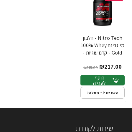
Nitro Tech - חלבון
מי גבינה 100%‎ Whey
Gold - קרם עוגיות -
907 גרם - מבית
₪217.00
MuscleTech
₪315.00
הוסף
לעגלה
האם יש לך שאלה?
שירות לקוחות