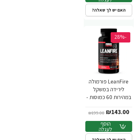
האם יש לך שאלה?
-28%
LeanFire פורמולה
לירידה במשקל
במהירות 60 כמוסות -
מבית Force Factor
₪143.00
₪199.00
הוסף
לעגלה
האם יש לך שאלה?