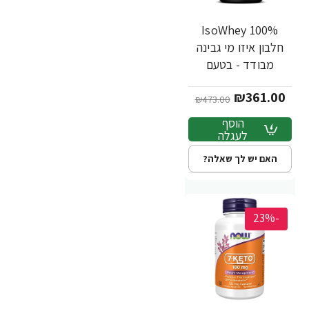
IsoWhey 100%
חלבון איזו מי גבינה
מבודד - בטעם
שוקולד - 907 גרם -
₪361.00
מבית MuscleTech
₪473.00
הוסף
לעגלה
האם יש לך שאלה?
-23%