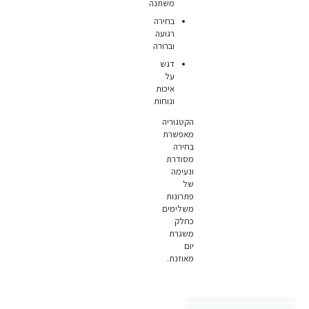
משתנה
בחירה
רגועה
וברורה
דגש
על
איכות
ונוחות
הקטגוריה
מאפשרת
בחירה
מסודרת
ונעימה
של
פתרונות
משלימים
כחלק
משגרת
יום
מאוזנת.