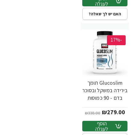
לעגלה
האם יש לך שאלה?
-17%
Glucoslim תומך
בירידה במשקל ובסוכר
בדם - 90 כמוסות
צמחיות - מבית Force
₪279.00
Factor
₪338.00
הוסף
לעגלה