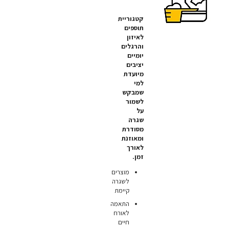
קטגוריית
תוספים
לאיזון
והרגלים
יומיים
יציבים
מיועדת
למי
שמבקש
לשמור
על
שגרה
מסודרת
ומאוזנת
לאורך
זמן.
מוצרים
לשגרה
קיימת
התאמה
לאורח
חיים