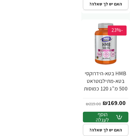
האם יש לך שאלה?
-23%
HMB בטא-הידרוקסי
בטא-מתילבוטראט
500 מ"ג 120 כמוסות
- מבית NOW FOODS
₪169.00
₪219.00
הוסף
לעגלה
האם יש לך שאלה?