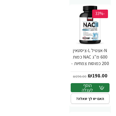
-33%
N-אצטיל L-ציסטאין
600 מ"ג NAC כמות
200 כמוסות צמחיות -
מבית Force Factor
₪198.00
₪296.00
הוסף
לעגלה
האם יש לך שאלה?