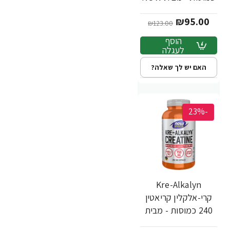
FOODS
₪95.00
₪123.00
הוסף
לעגלה
האם יש לך שאלה?
-23%
Kre-Alkalyn
קרי-אלקלין קריאטין
240 כמוסות - מבית
NOW FOODS