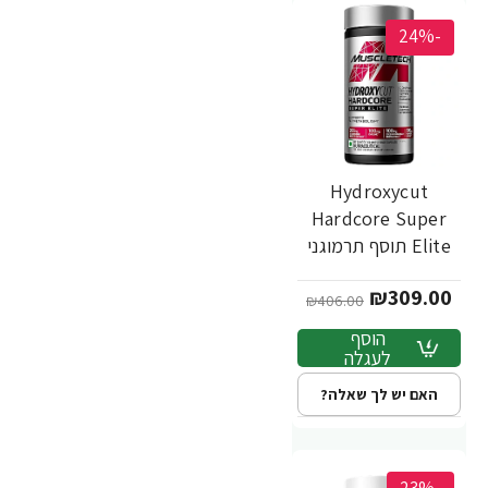
-24%
Hydroxycut
Hardcore Super
Elite תוסף תרמוגני
שורף שומן 120
₪309.00
כמוסות - מבית
₪406.00
MuscleTech
הוסף
לעגלה
האם יש לך שאלה?