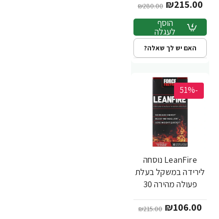
₪215.00
₪280.00
הוסף
לעגלה
האם יש לך שאלה?
-51%
LeanFire נוסחה
לירידה במשקל בעלת
פעולה מהירה 30
כמוסות - מבית Force
₪106.00
Factor
₪215.00