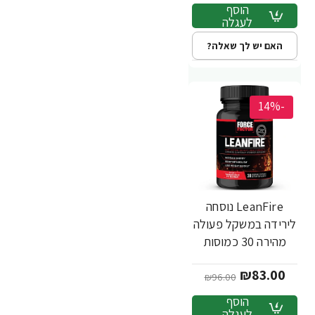
הוסף
לעגלה
האם יש לך שאלה?
-14%
LeanFire נוסחה
לירידה במשקל פעולה
מהירה 30 כמוסות
צמחיות - מבית Force
₪83.00
Factor
₪96.00
הוסף
לעגלה