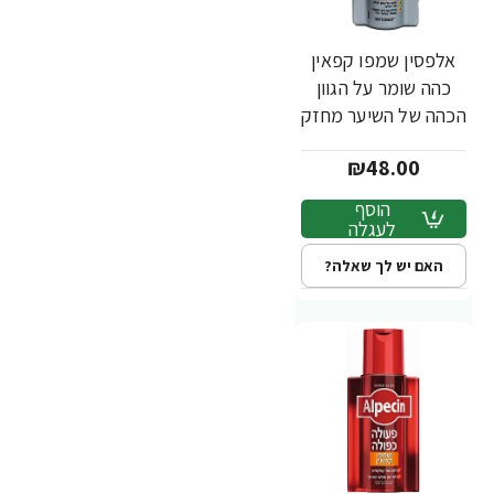
אלפסין שמפו קפאין
כהה שומר על הגוון
הכהה של השיער מחזק
את סיב השיער 200
₪48.00
מ''ל - מבית Alpecin
הוסף
לעגלה
האם יש לך שאלה?