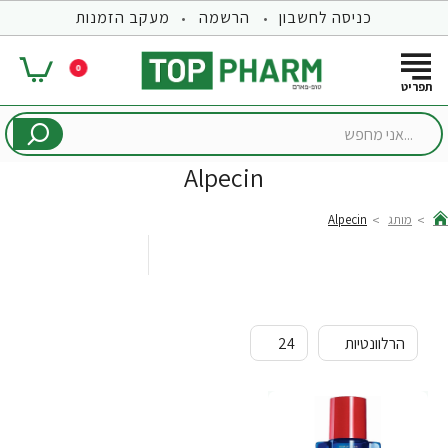
כניסה לחשבון
הרשמה
מעקב הזמנות
0
...אני
מחפש
Alpecin
מותג
Alpecin
hom