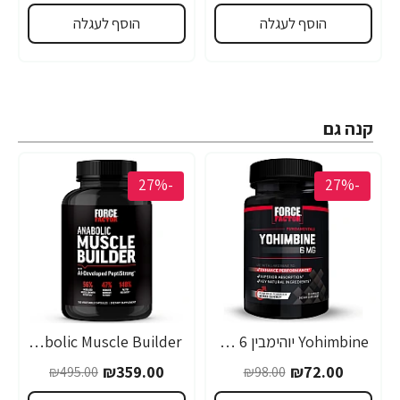
הוסף לעגלה
הוסף לעגלה
קנה גם
-27%
-27%
Yohimbine יוהימבין 6 מ"ג 30 כמוסות - מבית Force Factor
Anabolic Muscle Builder בונה שרירים אנאבולי עם PeptiStrong שפותח בבינה מלאכותית - 150 כמוסות צמחיות - מבית Force Factor
₪359.00
₪72.00
₪495.00
₪98.00