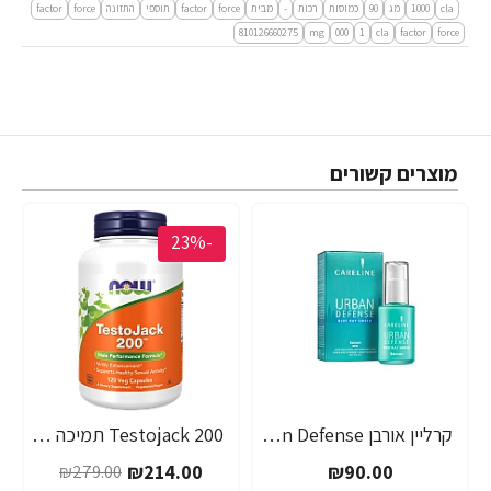
cla
1000
מג
90
כמוסות
רכות
-
מבית
force
factor
תוספי
התזונה
force
factor‏
810126660275
mg
000
1
cla
factor
force
מוצרים קשורים
-23%
קרליין אורבן Urban Defense סרום לעור פנים 30 מ"ל - מבית CARELINE
Testojack 200 תמיכה בטסטוסטרון 200 מ"ג 120 כמוסות - מבית NOW FOODS
₪214.00
₪90.00
₪279.00