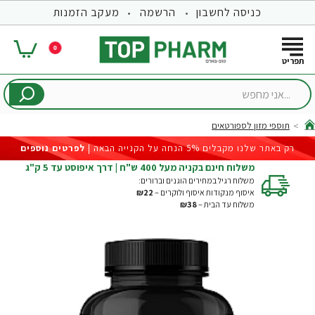
כניסה לחשבון
הרשמה
מעקב הזמנות
0
...אני
מחפש
תוספי מזון לספורטאים
hom
רק באתר שלנו מקבלים 5% הנחה על הקנייה הבאה |
לפרטים נוספים
משלוח חינם בקניה מעל 400 ש"ח | דרך איפוסט עד 5 ק"ג
משלוח רגיל במחירים הוגנים וברורים:
איסוף מנקודות איסוף ולוקרים –
₪22
משלוח עד הבית –
₪38
-22%