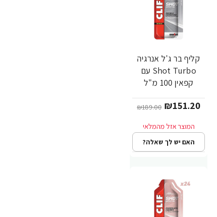
קליף בר ג'ל אנרגיה
-20%
Shot Turbo עם
קפאין 100 מ"ל
אספרסו כפול 34 גרם
₪151.20
- 24 יחידות - מבית
₪189.00
CLIF Bar
האם יש לך שאלה?