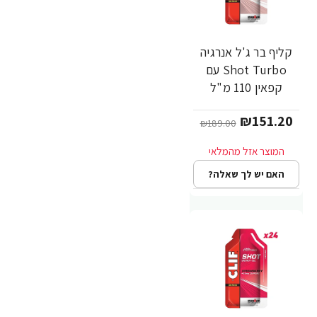
קליף בר ג'ל אנרגיה
-20%
Shot Turbo עם
קפאין 110 מ"ל
דובדבן שוקולד 34
₪151.20
גרם - 24 יחידות -
₪189.00
מבית CLIF Bar
האם יש לך שאלה?