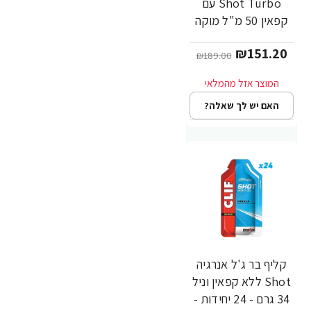
Shot Turbo עם
קפאין 50 מ"ל מוקה
34 גרם - 24 יחידות -
₪151.20
מבית CLIF Bar
₪189.00
האם יש לך שאלה?
קליף בר ג'ל אנרגיה
-20%
Shot ללא קפאין וניל
34 גרם - 24 יחידות -