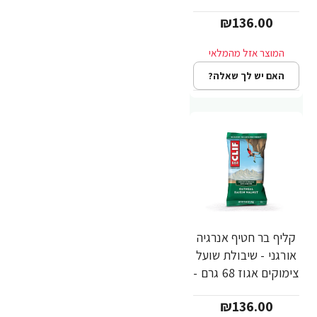
יחידות - מבית CLIF
₪136.00
Bar
האם יש לך שאלה?
קליף בר חטיף אנרגיה
אורגני - שיבולת שועל
צימוקים אגוז 68 גרם -
12 יחידות - מבית
₪136.00
CLIF Bar