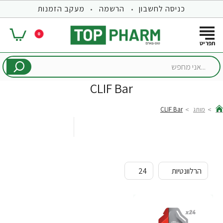
כניסה לחשבון
הרשמה
מעקב הזמנות
0
...אני
מחפש
CLIF Bar
מותג
CLIF Bar
hom