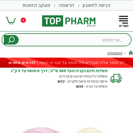
כניסה לחשבון
הרשמה
מעקב הזמנות
0
...אני
מחפש
קוסמטיקה
hom
רק באתר שלנו מקבלים 5% הנחה על הקנייה הבאה |
לפרטים נוספים
משלוח חינם בקניה מעל 400 ש"ח | דרך איפוסט עד 5 ק"ג
משלוח רגיל במחירים הוגנים וברורים:
איסוף מנקודות איסוף ולוקרים –
₪22
משלוח עד הבית –
₪38