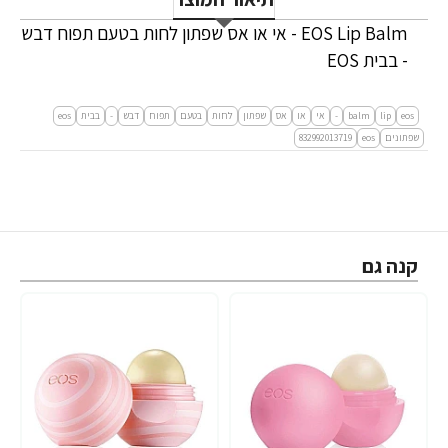
EOS Lip Balm - אי או אס שפתון לחות בטעם תפוח דבש
- בבית EOS
eos
lip
balm
-
אי
או
אס
שפתון
לחות
בטעם
תפוח
דבש
-
בבית
eos
שפתונים
eos
832992013719
קנה גם