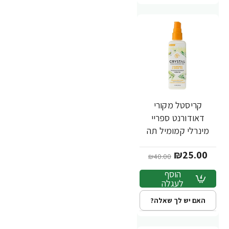
קריסטל מקורי
-38%
דאודורנט ספריי
מינרלי קמומיל תה
ירוק 118 מ"ל - מבית
₪25.00
Crystal Body
₪40.00
הוסף
לעגלה
האם יש לך שאלה?