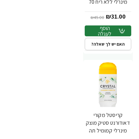
מינרלי ללא ריח 70
גרם - מבית Crystal
₪31.00
Body
₪45.00
הוסף
לעגלה
האם יש לך שאלה?
קריסטל מקורי
-44%
דאודורנט סטיק מוצק
מינרלי קמומיל תה
ירוק 70 גרם - מבית