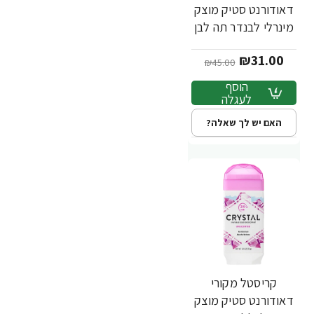
דאודורנט סטיק מוצק
מינרלי לבנדר תה לבן
70 גרם - מבית
₪31.00
Crystal Body
₪45.00
הוסף
לעגלה
האם יש לך שאלה?
קריסטל מקורי
-31%
דאודורנט סטיק מוצק