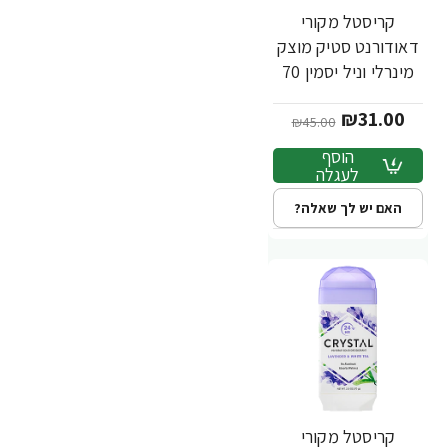
קריסטל מקורי
-31%
דאודורנט סטיק מוצק
מינרלי וניל יסמין 70
גרם - מבית Crystal
₪31.00
Body
₪45.00
הוסף
לעגלה
האם יש לך שאלה?
קריסטל מקורי
-31%