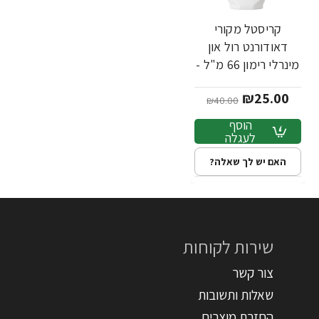
קריסטל מקורי
-38%
דאודורנט רול און
מינרלי רימון 66 מ"ל -
מבית Crystal Body
₪25.00
₪40.00
הוסף
לעגלה
האם יש לך שאלה?
שירות לקוחות
צור קשר
שאלות ותשובות
החזרת מוצרים