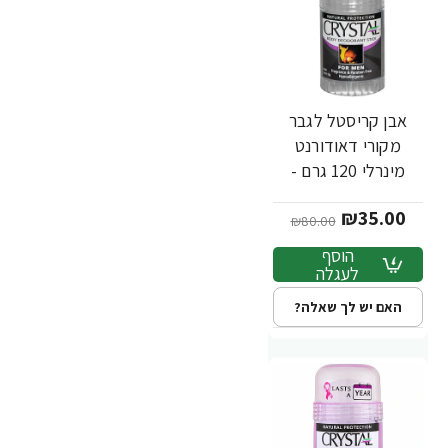
אבן קריסטל לגבר
-56%
מקורי דאודורנט
מינרלי 120 גרם -
מבית Crystal Body
₪35.00
₪80.00
הוסף
לעגלה
האם יש לך שאלה?