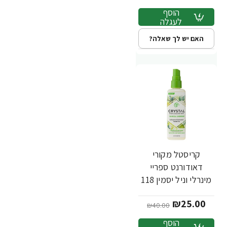
הוסף
לעגלה
האם יש לך שאלה?
קריסטל מקורי
-38%
דאודורנט ספריי
מינרלי וניל יסמין 118
מ"ל - מבית Crystal
₪25.00
Body
₪40.00
הוסף