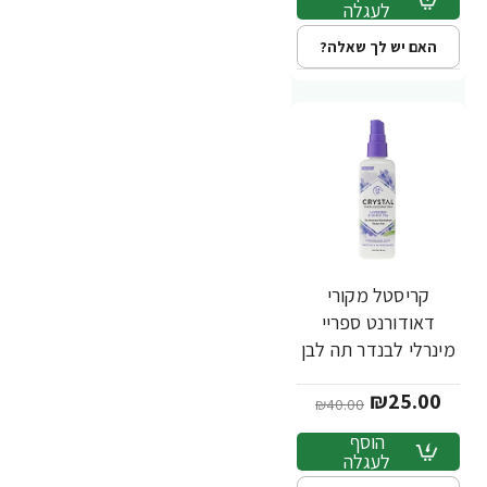
לעגלה
האם יש לך שאלה?
קריסטל מקורי
-38%
דאודורנט ספריי
מינרלי לבנדר תה לבן
118 מ"ל - מבית
₪25.00
Crystal Body
₪40.00
Deodorant
הוסף
לעגלה