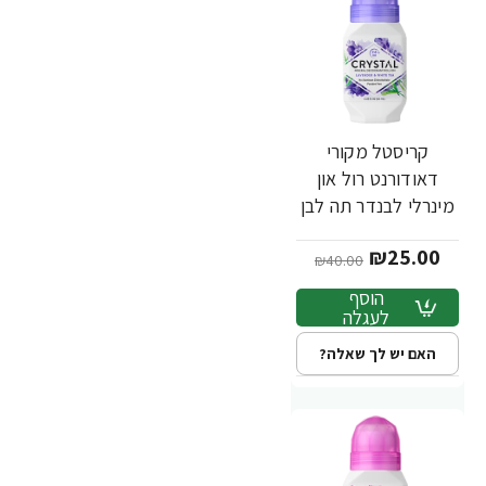
קריסטל מקורי
-38%
דאודורנט רול און
מינרלי לבנדר תה לבן
66 מ"ל - מבית
₪25.00
Crystal Body
₪40.00
הוסף
לעגלה
האם יש לך שאלה?