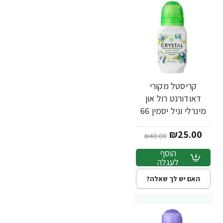
קריסטל מקורי
-38%
דאודורנט רול און
מינרלי וניל יסמין 66
מ"ל - מבית Crystal
₪25.00
Body
₪40.00
הוסף
לעגלה
האם יש לך שאלה?