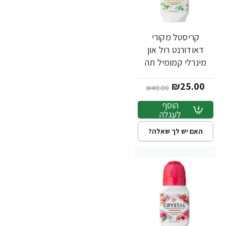
קריסטל מקורי
-38%
דאודורנט רול און
מינרלי קמומיל תה
ירוק 66 מ"ל - מבית
₪25.00
Crystal Body
₪40.00
הוסף
לעגלה
האם יש לך שאלה?