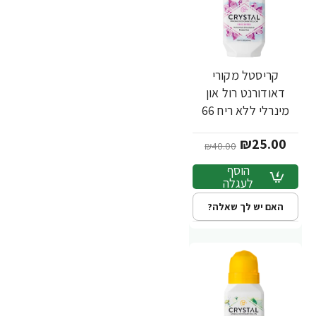
קריסטל מקורי
-38%
דאודורנט רול און
מינרלי ללא ריח 66
מ"ל - מבית Crystal
₪25.00
Body
₪40.00
הוסף
לעגלה
האם יש לך שאלה?