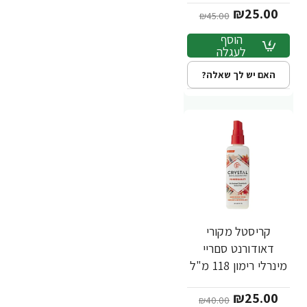
₪25.00
Crystal Body
₪45.00
הוסף
לעגלה
האם יש לך שאלה?
קריסטל מקורי
-38%
דאודורנט סםריי
מינרלי רימון 118 מ"ל
- מבית Crystal Body
₪25.00
₪40.00