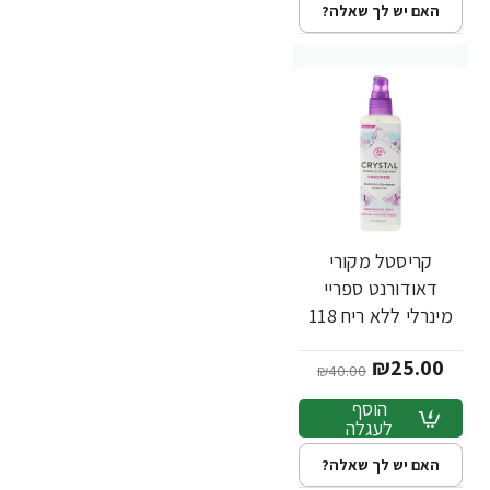
האם יש לך שאלה?
קריסטל מקורי
-38%
דאודורנט ספריי
מינרלי ללא ריח 118
מ"ל - מבית Crystal
₪25.00
Body
₪40.00
הוסף
לעגלה
האם יש לך שאלה?