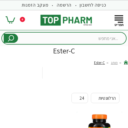
כניסה לחשבון
הרשמה
מעקב הזמנות
0
...אני
מחפש
Ester-C
מותג
Ester-C
hom