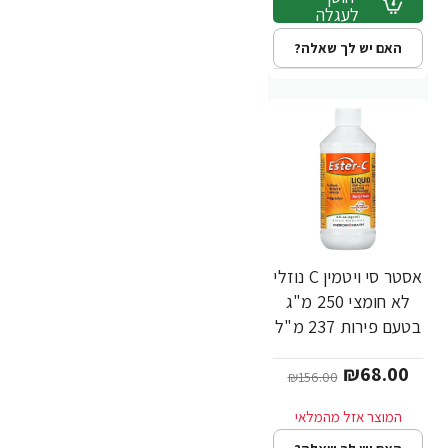
לעגלה
האם יש לך שאלה?
אסטר סי ויטמין C נוזלי
-56%
לא חומצי 250 מ"ג
בטעם פירות 237 מ"ל
- מבית Ester-C
₪68.00
₪156.00