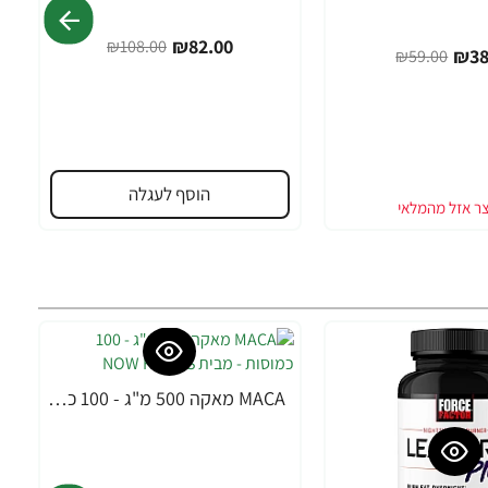
₪82.00
₪108.00
₪38
₪59.00
הוסף לעגלה
MACA מאקה 500 מ"ג - 100 כמוסות - מבית NOW FOODS
-32%