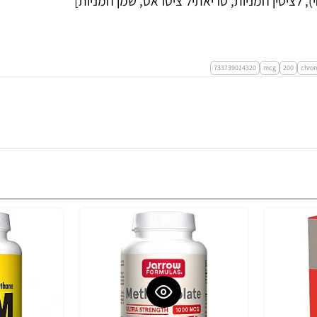
), לציטין חמניות, טריאתיל ציטראט, שמן חמניות]
733739014320
mcg
200
chro