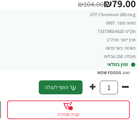
₪79.00
₪104.00
GTF Chromium 200 mcg
מזהה מוצר:
6907
מק"ט:
733739014320
ארץ ייצור:
ארה"ב
כשרות:
כשר פרווה
תכולה:
250 טבליות
זמין במלאי
מותג
NOW FOODS
הוסף לעגלה
קניה מהירה