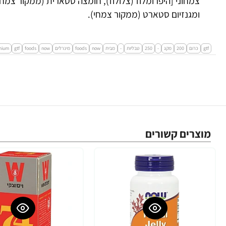
צמחוני [היפרומלוז (צלולוז), חומצה סטארית (ממקור צמחי
ומגנזיום סטארט (ממקור צמחי).
gtf
כרום
200
מקג
-
250
טבליות
-
מבית
now
foods
מינרלים
now
foods
gtf
mium
מוצרים קשורים