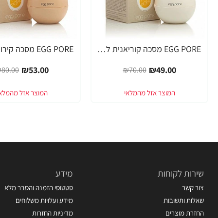
EGG PORE מסכה קוריאנית לניקוי ראשים שחורים 30 גרם - מבית Tony Moly
-34%
-30%
₪53.00
₪49.00
80.00
₪70.00
שירות לקוחות
מידע
צור קשר
סטטוסי הזמנה והסבר מלא
שאלות ותשובות
מידע ועלויות משלוחים
החזרת מוצרים
מדיניות החזרות