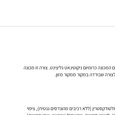
לוגית של כרום המכונה כרומיום ניקוטינאט גליצינט. צורה זו מכונה
ודקסטרין (ללא רכיבים מהונדסים גנטית), ציפוי