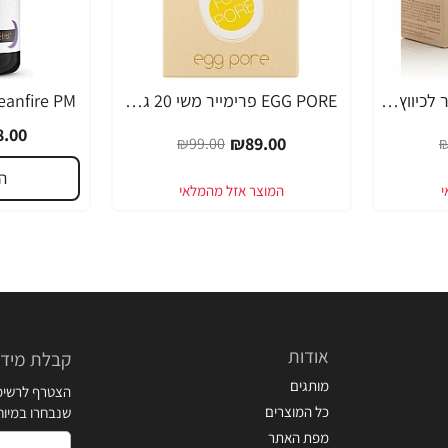
EGG PORE מסכה קירור לכיווץ נקבוביות 30 גרם - מבית Tony Moly
EGG PORE פרימייר משי 20 גרם - מבית Tony Moly
-49%
-10%
.00
₪89.00
₪99.00
₪
ה
אודות
קבלת מידע
מותגים
הצטרף לרשימת
כל המוצרים
שנבחרו במיו
מפת האתר
דואר