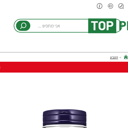
אני
מחפש
...
הטבע
hom
ר