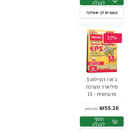
לעגלה
האם יש לך שאלה?
-20%
ג'ארו דופילוס 5
מיליארד מערכת
פרוביוטית - 15
כמוסות - מבית
₪55.20
Jarrow Formulas
₪69.00
הוסף
לעגלה