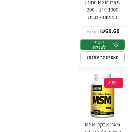
גיארו MSM המינון
1000 מ"ג - 200
כמוסות - מבית
Jarrow Formulas
₪69.60
₪87.00
הוסף
לעגלה
האם יש לך שאלה?
-20%
גיארו אבקת MSM
לשיכוך ולהקלה של