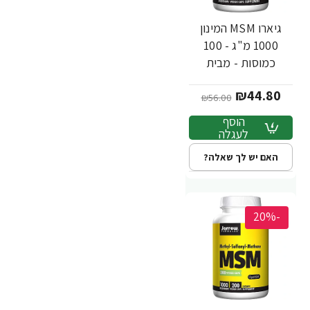
גיארו MSM המינון
1000 מ"ג - 100
כמוסות - מבית
Jarrow Formulas
₪44.80
₪56.00
הוסף
לעגלה
האם יש לך שאלה?
-20%