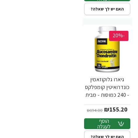
האם יש לך שאלה?
-20%
גיארו גלוקוזאמין
כונדרואיטין קומפלקס
- 240 כמוסות - מבית
Jarrow Formulas
₪155.20
₪194.00
הוסף
לעגלה
האם יש לך שאלה?