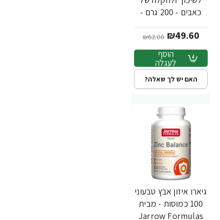
כאבים - 200 גרם -
מבית Jarrow
₪49.60
Formulas
₪62.00
הוסף
לעגלה
האם יש לך שאלה?
גיארו איזון אבץ טבעוני
100 כמוסות - מבית
Jarrow Formulas