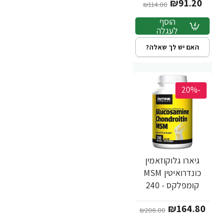
₪91.20
Jarrow Formulas
₪114.00
הוסף
לעגלה
האם יש לך שאלה?
-20%
גיארו גלוקוזאמין
כונדרואיטין MSM
קומפלקס - 240
כמוסות - מבית
₪164.80
Jarrow Formulas
₪206.00