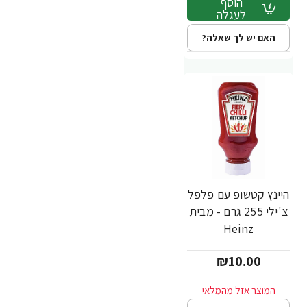
הוסף
לעגלה
האם יש לך שאלה?
היינץ קטשופ עם פלפל
צ'ילי 255 גרם - מבית
Heinz
₪10.00