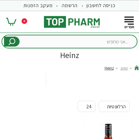
כניסה לחשבון
הרשמה
מעקב הזמנות
0
...אני
מחפש
Heinz
מותג
Heinz
hom