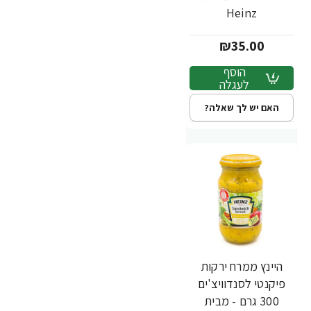
Heinz
₪35.00
הוסף
לעגלה
האם יש לך שאלה?
היינץ ממרח ירקות
פיקנטי לסנדוויצ'ים
300 גרם - מבית