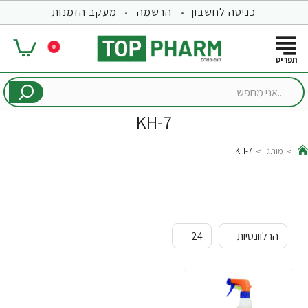
כניסה לחשבון
הרשמה
מעקב הזמנות
0
...אני
מחפש
KH-7
מותג
KH-7
hom