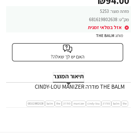
₪94.00
מזהה מוצר:
5253
מק"ט:
681619802638
אזל במלאי זמנית
מותג
THE BALM
האם יש לך שאלה?
תיאור המוצר
THE BALM פודרה CINDY-LOU MANIZER
the
balm
פודרה
cindy-lou
manizer
פודרה
the
balm
681619802638