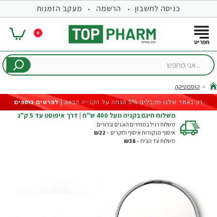
כניסה לחשבון
הרשמה
מעקב הזמנות
0
...אני
מחפש
קוסמטיקה
hom
רק באתר שלנו מקבלים 5% הנחה על הקנייה הבאה |
לפרטים נוספים
משלוח חינם בקניה מעל 400 ש"ח | דרך איפוסט עד 5 ק"ג
משלוח רגיל במחירים הוגנים וברורים:
איסוף מנקודות איסוף ולוקרים –
₪22
משלוח עד הבית –
₪38