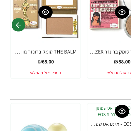
THE BALM סומק ברונזר BETTY-LOU MANIZER
THE BALM סומק ברונזר גוון חום בהיר TAKE HOME THE BRONZE - OLIVER
₪68.00
₪88.00
EOS Lip Balm - אי או אס שפתון לחות בטעם אוכמניות - בבית EOS