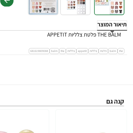
תיאור המוצר
THE BALM פלטת צלליות APPETIT
the
balm
פלטת
צלליות
appetit
צלליות
the
balm
681619809088
קנה גם