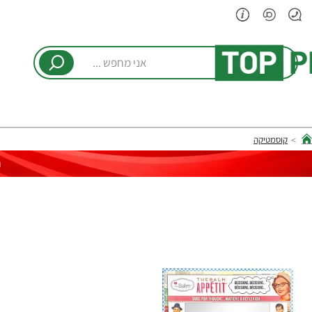
אני
מחפש
...
קוסמטיקה
hom
ר