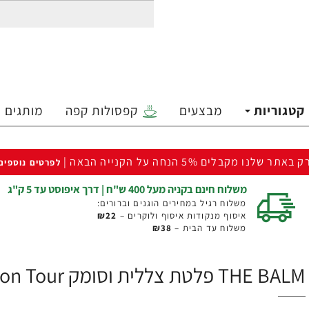
קטגוריות
מבצעים
קפסולות קפה
מותגים
ק באתר שלנו מקבלים 5% הנחה על הקנייה הבאה |
לפרטים נוספים
משלוח חינם בקניה מעל 400 ש"ח | דרך איפוסט עד 5 ק"ג
משלוח רגיל במחירים הוגנים וברורים:
איסוף מנקודות איסוף ולוקרים –
₪22
משלוח עד הבית –
₪38
THE BALM פלטת צללית וסומק Highlite 'N Con Tour