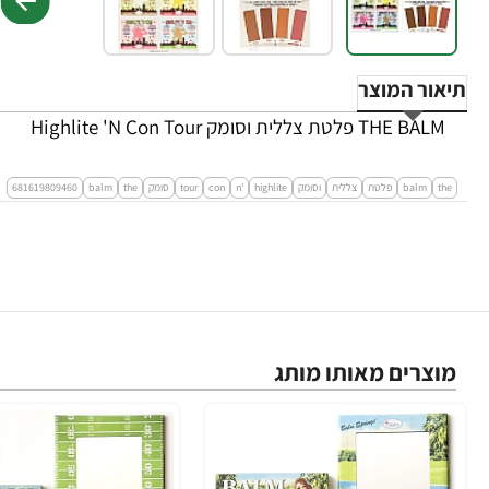
תיאור המוצר
THE BALM פלטת צללית וסומק Highlite 'N Con Tour
the
balm
פלטת
צללית
וסומק
highlite
'n
con
tour
סומק
the
balm
681619809460
מוצרים מאותו מותג