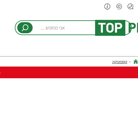
אני
מחפש
...
קוסמטיקה
hom
ר