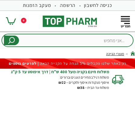
כניסה לחשבון
הרשמה
מעקב הזמנות
0
...אני
מחפש
מוצרי הגיינה
hom
רק באתר שלנו מקבלים 5% הנחה על הקנייה הבאה |
לפרטים נוספים
משלוח חינם בקניה מעל 400 ש"ח | דרך איפוסט עד 5 ק"ג
משלוח רגיל במחירים הוגנים וברורים:
איסוף מנקודות איסוף ולוקרים –
₪22
משלוח עד הבית –
₪38
-19%