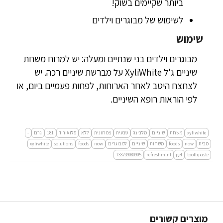
ביותר שקיימים בשוק!
לשימוש של מבוגרים וילדים
שימוש
מבוגרים וילדים בני שנתיים ומעלה: יש למרוח משחת
שיניים ג'ל XyliWhite על מברשת שיניים רכה. יש
לצחצח היטב לאחר הארוחות, לפחות פעמיים ביום, או
לפי הוראות רופא השיניים.
xyliwhite
משחת
שיניים
מלבינה
טבעית
צמחונית
ללא
פלואוריד
181
גרם
-
מבית
now
foods
משחות
שיניים
למבוגרים
now
foods
solutions
xyliwhite
733739080905
refreshmint
gel
toothpaste
מוצרים קשורים