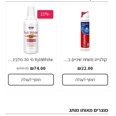
-21%
קולגייט משחת שיניים במשאבה למניעת עששת 100 מ"ל - מבית Colgate
XyliWhite מי פה מלבינה טעם קינמון מרענן 473 מ"ל - מבית NOW FOODS
₪74.00
₪22.00
₪94.00
הוסף לעגלה
הוסף לעגלה
מוצרים מאותו מותג