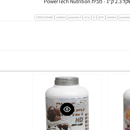
powerte
nutrition
חלבון
מי
גבינה
powertech
nutrition
729001505486