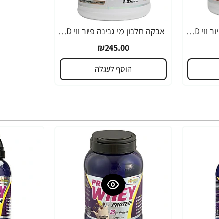
אבקה חלבון מי גבינה פיור ווי HD בטעם תות בננה בד"ץ משקל 2.3 ק"ג - מבית PowerTech Nutrition
אבקה חלבון מי גבינה פיור ווי HD בטעם שוקולד בד"ץ משקל 2.3 ק"ג - מבית PowerTech Nutrition
₪245.00
הוסף לעגלה