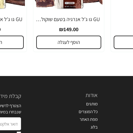
GU גו ג'ל אנרגיה בטעם שוקולד 32 גרם - 24 יחידות
0
₪149.00
הוסף לעגלה
ה
אודות
קבלת מידע
מותגים
הצטרף לרשימת
כל המוצרים
שנבחרו במיו
מפת האתר
דואר
בלוג
אלקטרוני