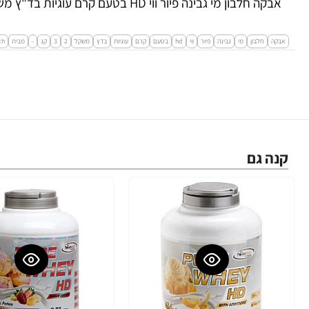
אבקה חלבון מי גבינה פיור ווי HD בטעם קרם עוגיות בד"ץ משקל 2.3 ק"ג - מבית PowerTech Nutrition
אבקה
חלבון
מי
גבינה
פיור
ווי
hd
בטעם
קרם
עוגיות
בדץ
משקל
2
3
קג
-
מבית
ch
קנה גם