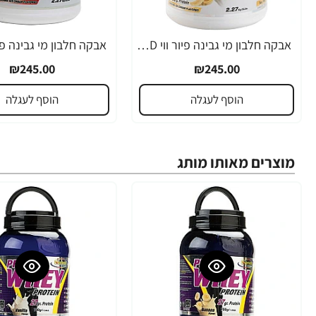
אבקה חלבון מי גבינה פיור ווי HD בטעם בננה בד"ץ משקל 2.3 ק"ג - מבית PowerTech Nutrition
₪245.00
₪245.00
הוסף לעגלה
הוסף לעגלה
מוצרים מאותו מותג