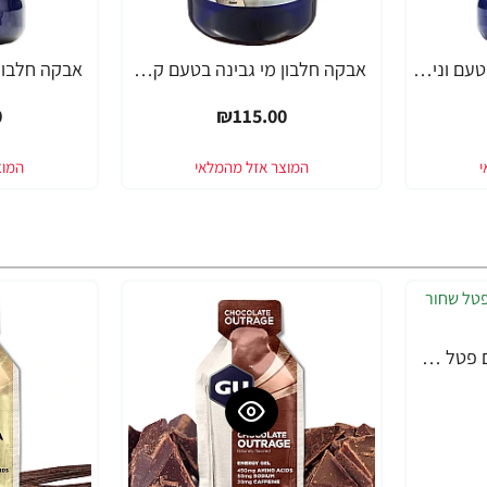
אבקה חלבון מי גבינה בטעם וניל פאוורטק בד"ץ 700 גרם - מבית PowerTech Nutrition
אבקה חלבון מי גבינה בטעם קפה ברזיל פאוורטק בד"ץ 700 גרם - מבית PowerTech Nutrition
0
₪115.00
GU גו ג'ל אנרגיה בטעם פטל שחור 32 גרם - 24 יחידות