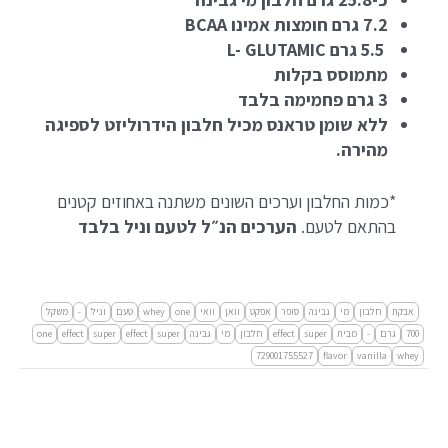
7.2 גרם חומצות אמינו BCAA
5.5 גרם L- GLUTAMIC
מתמוסס בקלות
3 גרם פחמימה בלבד
ללא שומן טראנס מכיל חלבון הידרוליזט לספיגה
מהירה.
*כמות החלבון וערכים השונים משתנה באחוזים קטנים
בהתאם לטעם.
הערכים הנ״ל לטעם וניל בלבד
אבקת
חלבון
מי
גבינה
סופר
אפקט
וואן
וואי
one
whey
טעם
וניל
-
משקל
700
גרם
-
מבית
super
effect
חלבון
מי
גבינה
super
effect
super
effect
one
729001755527
flavor
vanilla
whey