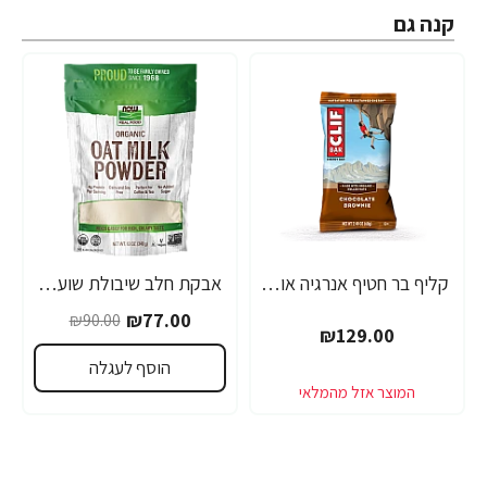
קנה גם
קליף בר חטיף אנרגיה אורגני - שוקולד בראוני 68 גרם - 12 יחידות - מבית CLIF Bar
אבקת חלב שיבולת שועל אורגני 340 גרם - מבית NOW FOODS
-14%
₪77.00
₪90.00
₪129.00
הוסף לעגלה