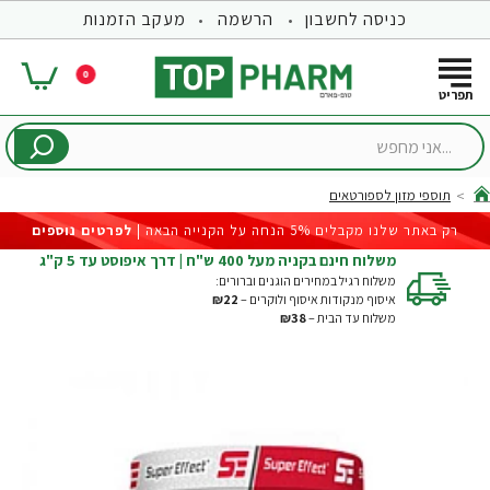
כניסה לחשבון
הרשמה
מעקב הזמנות
0
...אני
מחפש
תוספי מזון לספורטאים
hom
רק באתר שלנו מקבלים 5% הנחה על הקנייה הבאה |
לפרטים נוספים
משלוח חינם בקניה מעל 400 ש"ח | דרך איפוסט עד 5 ק"ג
משלוח רגיל במחירים הוגנים וברורים:
איסוף מנקודות איסוף ולוקרים –
₪22
משלוח עד הבית –
₪38