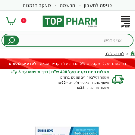
כניסה לחשבון
הרשמה
מעקב הזמנות
0
...אני
מחפש
לתינוק ולילד
hom
רק באתר שלנו מקבלים 5% הנחה על הקנייה הבאה |
לפרטים נוספים
משלוח חינם בקניה מעל 400 ש"ח | דרך איפוסט עד 5 ק"ג
משלוח רגיל במחירים הוגנים וברורים:
איסוף מנקודות איסוף ולוקרים –
₪22
משלוח עד הבית –
₪38