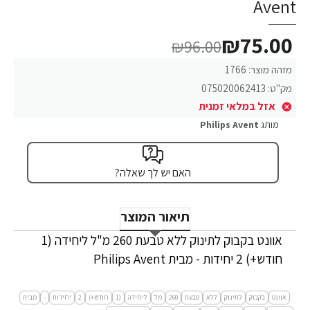
Avent
₪75.00
₪96.00
מזהה מוצר:
1766
מק"ט:
075020062413
אזל במלאי זמנית
מותג
Philips Avent
האם יש לך שאלה?
תיאור המוצר
אוונט בקבוק לתינוק ללא טבעת 260 מ"ל ליחידה (1
חודש+) 2 יחידות - מבית Philips Avent
אוונט
בקבוק
לתינוק
ללא
טבעת
260
מל
ליחידה
(1
חודש+)
2
יחידות
-
מבית