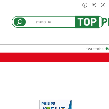
אני
מחפש
...
לתינוק ולילד
hom
ר