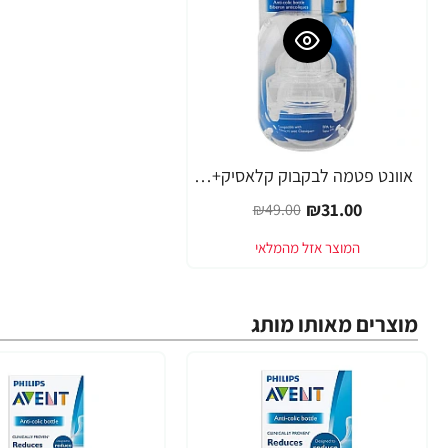
אוונט פטמה לבקבוק קלאסיק+ זרימה מס' 3 (3 חודשים+) 2 יחידות - מבית Philips Avent
-37%
₪31.00
₪49.00
מוצרים מאותו מותג