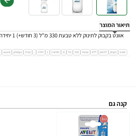
תיאור המוצר
אוונט בקבוק לתינוק ללא טבעת 330 מ"ל (3 חודש+) 1 יחידה - מבית Philips Avent
אוונט
בקבוק
לתינוק
ללא
טבעת
330
מל
(3
חודש+)
1
יחידה
-
מבית
philips
avent
ב
קנה גם