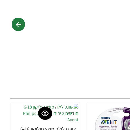
אוונט לילה מוצץ סיליקון 6-18 חודשים 2 יחידות - מבית Philips Avent