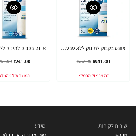
אוונט בקבוק לתינוק ללא טבעת 125 מ"ל (0 חודש+) 1 יחידה - מבית Philips Avent
-21%
-21%
₪41.00
₪41.00
52.00
₪52.00
שירות לקוחות
מידע
צור קשר
סטטוסי הזמנה והסבר מלא