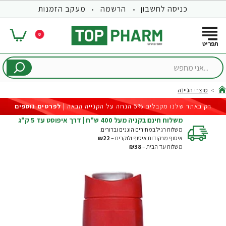
כניסה לחשבון
הרשמה
מעקב הזמנות
0
...אני
מחפש
מוצרי הגיינה
hom
רק באתר שלנו מקבלים 5% הנחה על הקנייה הבאה |
לפרטים נוספים
משלוח חינם בקניה מעל 400 ש"ח | דרך איפוסט עד 5 ק"ג
משלוח רגיל במחירים הוגנים וברורים:
איסוף מנקודות איסוף ולוקרים –
₪22
משלוח עד הבית –
₪38