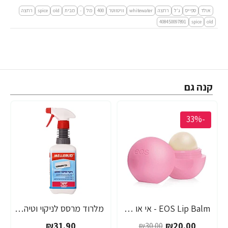
אולד
ספייס
ג'ל
רחצה
whitewater
וויטווטר
400
מל
-
מבית
old
spice
רחצה
408450097891
spice
old
קנה גם
-33%
EOS Lip Balm - אי או אס שפתון לחות בטעם תות - בבית EOS
מלרוד מרסס לניקוי וטיהור המזגן מקצועי - 500 מ"ל - מבית יעקבי
₪31.90
₪20.00
₪30.00