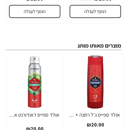
הוסף לעגלה
הוסף לעגלה
מוצרים מאותו מותג
אולד ספייס ג'ל רחצה + שמפו CAPTAIN קפטן 400 מ"ל - מבית Old Spice
אולד ספייס דאודורנט אנטי פרספירנט גוף CITRON סיטרון 150 מ"ל - מבית Old Spice
₪20.00
₪20.00