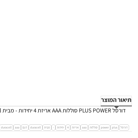
תיאור המוצר
דורסל PLUS POWER סוללות AAA אריזת 4 יחידות - מבית Duracell
דורסל
plus
power
סוללות
aaa
אריזת
4
יחידות
-
מבית
duracell
דגם
aaa
duracell