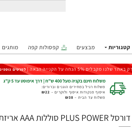
קטגוריות
מבצעים
קפסולות קפה
מותגים
ק באתר שלנו מקבלים 5% הנחה על הקנייה הבאה |
לפרטים נוספים
משלוח חינם בקניה מעל 400 ש"ח | דרך איפוסט עד 5 ק"ג
משלוח רגיל במחירים הוגנים וברורים:
איסוף מנקודות איסוף ולוקרים –
₪22
משלוח עד הבית –
₪38
דורסל PLUS POWER סוללות AAA אריזת 4 יחידות - מבית Duracell