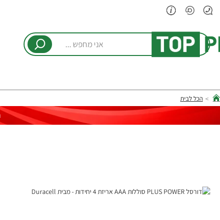
אני
מחפש
...
הכל לבית
hom
ר