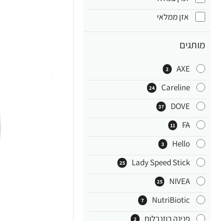
אזן ממלאי
מותגים
AXE
2
Careline
24
DOVE
37
FA
11
Hello
3
Lady Speed Stick
25
NIVEA
25
NutriBiotic
7
פנינה רוזנבלום
2