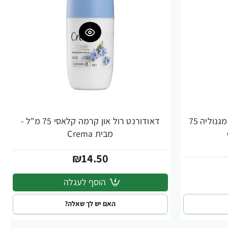
דאודורנט רול און קרמה נרולי ומגנוליה 75
דאודורנט רול און קרמה קלאסי 75 מ"ל -
מבית Crema
₪14.50
הוסף לעגלה
האם יש לך שאלה?