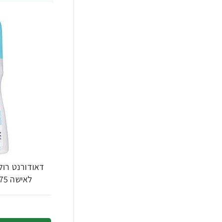
לאישה 75 מ"ל - מבית CARELINE