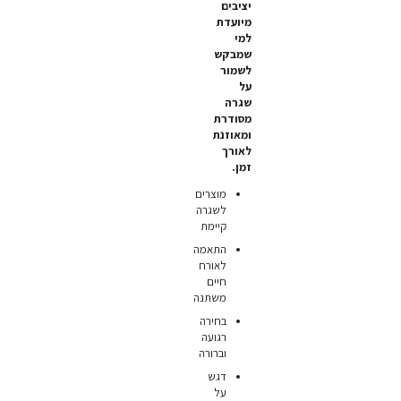
יציבים
מיועדת
למי
שמבקש
לשמור
על
שגרה
מסודרת
ומאוזנת
לאורך
זמן.
מוצרים
לשגרה
קיימת
התאמה
לאורח
חיים
משתנה
בחירה
רגועה
וברורה
דגש
על