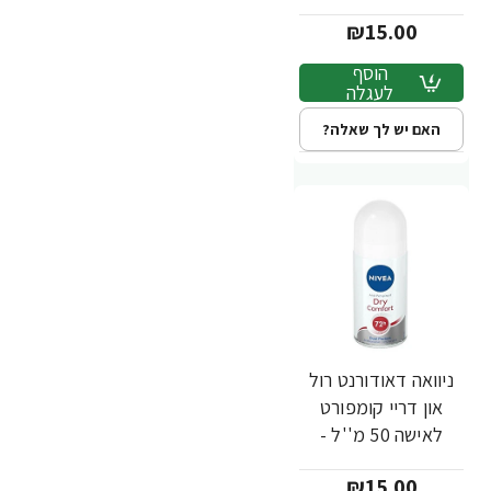
NIVEA
₪15.00
הוסף
לעגלה
האם יש לך שאלה?
ניוואה דאודורנט רול
און דריי קומפורט
לאישה 50 מ''ל -
מבית NIVEA
₪15.00