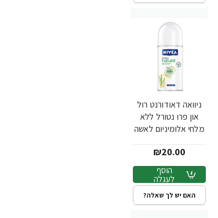
ניוואה דאודורנט רול
און פרו נטורל ללא
מלחי אלומיניום לאשה
50 מ''ל - מבית
₪20.00
NIVEA
הוסף
לעגלה
האם יש לך שאלה?