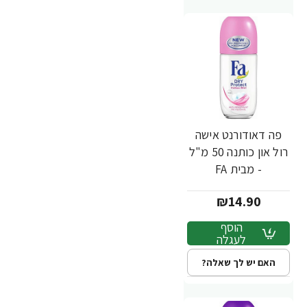
פה דאודורנט אישה
רול און כותנה 50 מ"ל
- מבית FA
₪14.90
הוסף
לעגלה
האם יש לך שאלה?