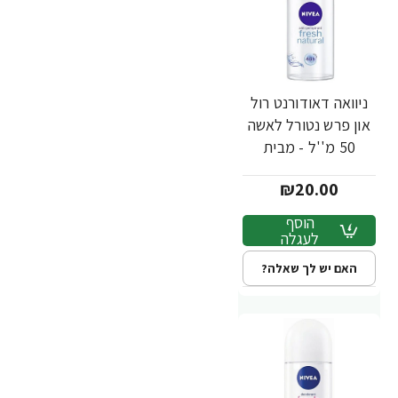
ניוואה דאודורנט רול
און פרש נטורל לאשה
50 מ''ל - מבית
NIVEA
₪20.00
הוסף
לעגלה
האם יש לך שאלה?