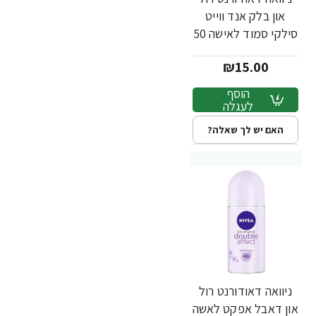
און בלק אנד ווייט
סילקי סמוד לאישה 50
מ''ל - מבית NIVEA
₪15.00
הוסף
לעגלה
האם יש לך שאלה?
ניוואה דאודורנט רול
און דאבל אפקט לאשה