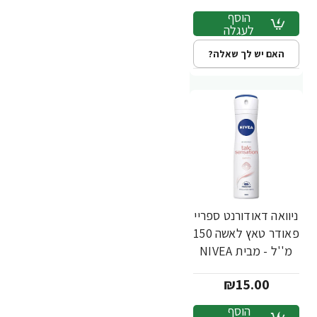
הוסף
לעגלה
האם יש לך שאלה?
ניוואה דאודורנט ספריי
פאודר טאץ לאשה 150
מ''ל - מבית NIVEA
₪15.00
הוסף