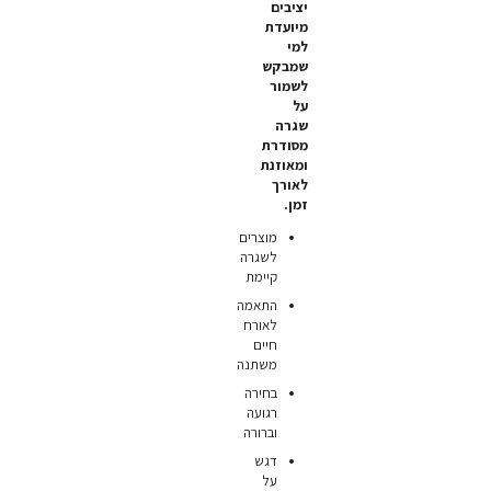
יציבים
מיועדת
למי
שמבקש
לשמור
על
שגרה
מסודרת
ומאוזנת
לאורך
זמן.
מוצרים
לשגרה
קיימת
התאמה
לאורח
חיים
משתנה
בחירה
רגועה
וברורה
דגש
על