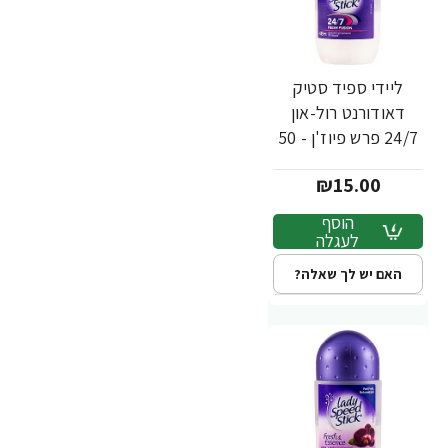
ליידי ספיד סטיק
דאודורנט רול-און
24/7 פרש פיוז'ן - 50
מ"ל
₪15.00
הוסף
לעגלה
האם יש לך שאלה?