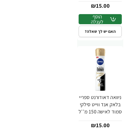
₪15.00
הוסף
לעגלה
האם יש לך שאלה?
ניוואה דאודורנט ספריי
בלאק אנד ווייט סילקי
סמוד לאישה 150 מ''ל
- מבית NIVEA
₪15.00