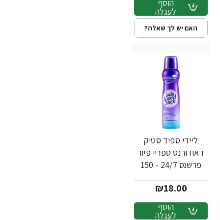
הוסף
לעגלה
האם יש לך שאלה?
ליידי ספיד סטיק
דאודורנט ספריי פיור
פרשנס 24/7 - 150
מ"ל
₪18.00
הוסף
לעגלה