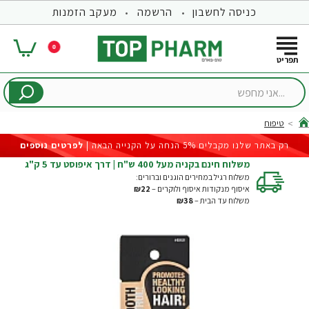
כניסה לחשבון
הרשמה
מעקב הזמנות
0
...אני
מחפש
טיפוח
hom
רק באתר שלנו מקבלים 5% הנחה על הקנייה הבאה |
לפרטים נוספים
משלוח חינם בקניה מעל 400 ש"ח | דרך איפוסט עד 5 ק"ג
משלוח רגיל במחירים הוגנים וברורים:
איסוף מנקודות איסוף ולוקרים –
₪22
משלוח עד הבית –
₪38