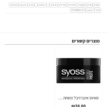
מסרק
שפיץ
מקצועי
לפתיחת
שבילים
ועיצוב
-
נחושת
-
מבית
conair
מברשות
שיער
conair
074108931214
מוצרים קשורים
סאיוס אינביזיבל משחה לעיצוב שיער 100 מ"ל - מבית SYOSS
₪38.00