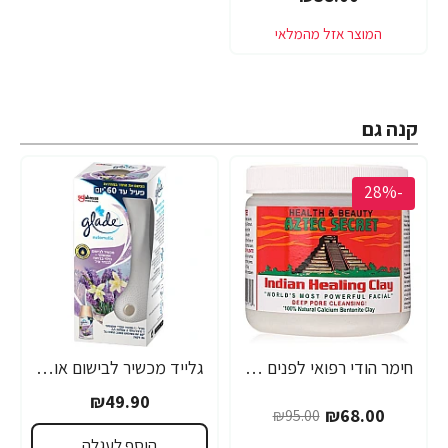
קנה גם
-28%
חימר הודי רפואי לפנים 454 גרם - מבית Aztec Secret
גלייד מכשיר לבישום אוטומטי בניחוח לבנדר - מבית Glade
₪49.90
₪68.00
₪95.00
הוסף לעגלה