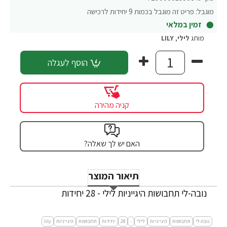
מוגבל:
פריט זה מוגבל בכמות 9 יחידות לרכישה
זמין במלאי
מותג
לילי
,
LILY
הוסף לעגלה
קניה מהירה
האם יש לך שאלה?
תיאור המוצר
נובה-לי תחבושות היגייניות לילי - 28 יחידות
נובה-לי
תחבושות
היגייניות
לילי
-
28
יחידות
תחבושות
היגייניות
lily