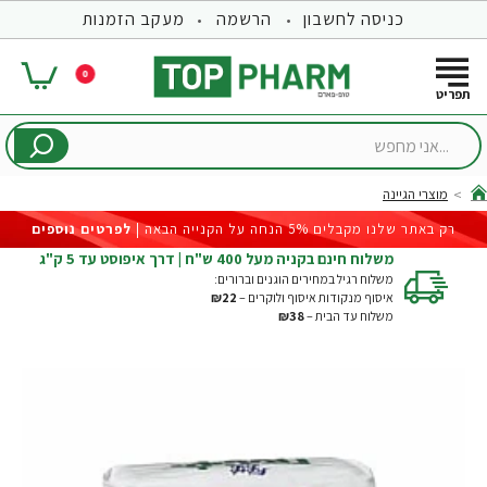
כניסה לחשבון
הרשמה
מעקב הזמנות
0
...אני
מחפש
מוצרי הגיינה
hom
רק באתר שלנו מקבלים 5% הנחה על הקנייה הבאה |
לפרטים נוספים
משלוח חינם בקניה מעל 400 ש"ח | דרך איפוסט עד 5 ק"ג
משלוח רגיל במחירים הוגנים וברורים:
איסוף מנקודות איסוף ולוקרים –
₪22
משלוח עד הבית –
₪38