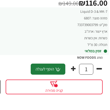
₪116.00
₪149.00
Liquid D-3 & MK-7
מזהה מוצר:
6807
מק"ט:
733739003799
ארץ ייצור:
ארה"ב
כשרות:
אין כשרות
תכולה:
30 מ"ל
זמין במלאי
מותג
NOW FOODS
הוסף לעגלה
קניה מהירה