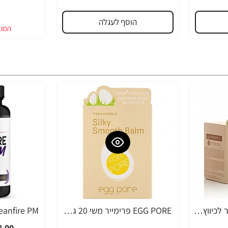
הוסף לעגלה
EGG PORE מסכה קירור לכיווץ נקבוביות 30 גרם - מבית Tony Moly
EGG PORE פרימייר משי 20 גרם - מבית Tony Moly
-49%
-10%
.00