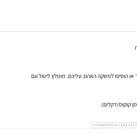
 נטלו באופן ישיר או הוסיפו למשקה האהוב עליכם. מומלץ ליטול עם
733739003799
mk-7
&
d-3
l