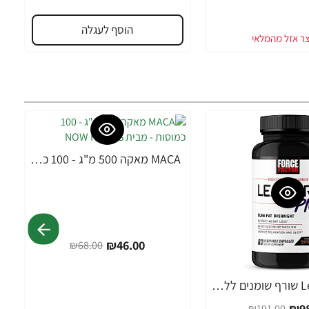
הוסף לעגלה
MACA מאקה 500 מ"ג - 100 כמוסות - מבית NOW FOODS
-32%
₪46.00
₪68.00
Leanfire PM שורף שומנים ללילה 60 כמוסות צמחיות - מבית Force Factor
₪98
₪191.00