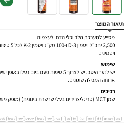
תיאור המוצר
מסייע למערכת הלב וכלי הדם ולעצמות
2,500 יחב"ל ויטמין D-3 ו-100 מק"ג ויטמין K-2 לכל 5 טיפות
ויטמינים
שימוש
יש לנער היטב. יש לצרוך 5 טיפות פעם ביום
ארוחה המכילה שומנים.
רכיבים
שמן MCT (טריגליצרידים בעלי שרשרת בינונית) (מופק משמן קוקוס/דקלים).
נוזל
ויטמינים
d-3
mk-7
תכולה
30
מל
-
מבית
now
foods
ויטמינים
now
foods
iquid