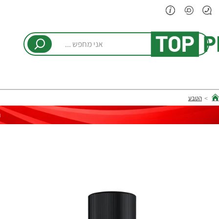
אני
מחפש
...
הטבע
hom
ר